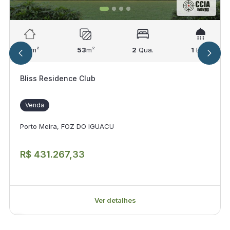
116
m²
53
m²
2
Qua.
1
Ban.
Bliss Residence Club
Venda
Porto Meira, FOZ DO IGUACU
R$ 431.267,33
Ver detalhes