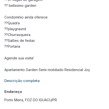
?? belíssimo garden
Condomínio ainda oferece:
??Quadra
??playgraund
??Churrasqueira
??Salões de festas
??Portaria
Agende sua visita!
Apartamento Garden Semi-mobiliado Residencial Joy
Informações adicionais sobre este imóvel estarão disponíveis
Descrição completa
em breve.
Endereço
Porto Meira, FOZ DO IGUACU/PR