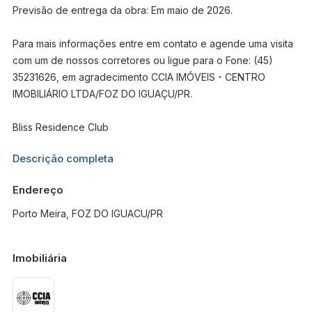
Previsão de entrega da obra: Em maio de 2026.
Para mais informações entre em contato e agende uma visita
com um de nossos corretores ou ligue para o Fone: (45)
35231626, em agradecimento CCIA IMÓVEIS - CENTRO
IMOBILIÁRIO LTDA/FOZ DO IGUAÇU/PR.
Bliss Residence Club
Informações adicionais sobre este imóvel estarão disponíveis
Descrição completa
em breve.
Endereço
Porto Meira, FOZ DO IGUACU/PR
Imobiliária