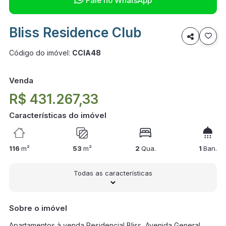
Fale no WhatsApp
Bliss Residence Club

Código do imóvel:
CCIA48
Venda
R$ 431.267,33
Características do imóvel
116
m²
53
m²
2
Qua.
1
Ban.
Todas as características
Sobre o imóvel
Apartamentos à venda Residencial Bliss, Avenida General