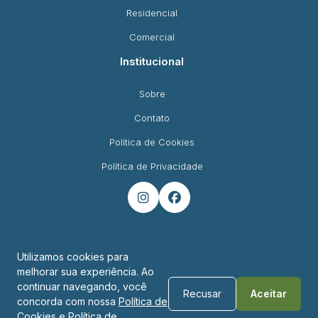
Residencial
Comercial
Institucional
Sobre
Contato
Política de Cookies
Política de Privacidade


Utilizamos cookies para
melhorar sua experiência. Ao
Endereço
continuar navegando, você
Recusar
Aceitar
concorda com nossa
Política de
R. Padre Montoya, 450 - Foz do Iguaçu - PR
Cookies
e
Política de