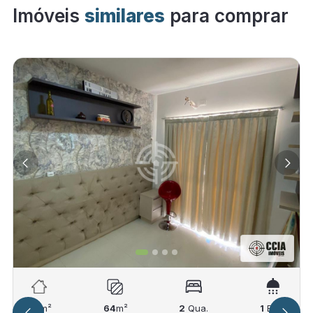
Imóveis
similares
para comprar
64
m²
64
m²
2
Qua.
1
Ban.