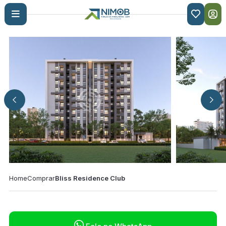

Home
Comprar
Bliss Residence Club
