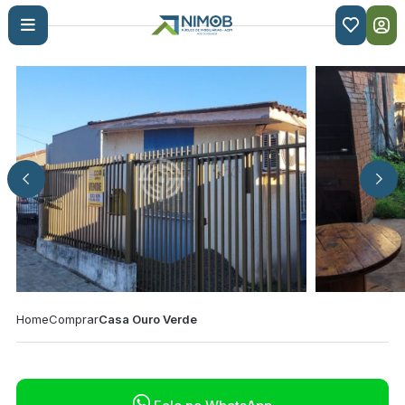

Home
Comprar
Casa Ouro Verde
