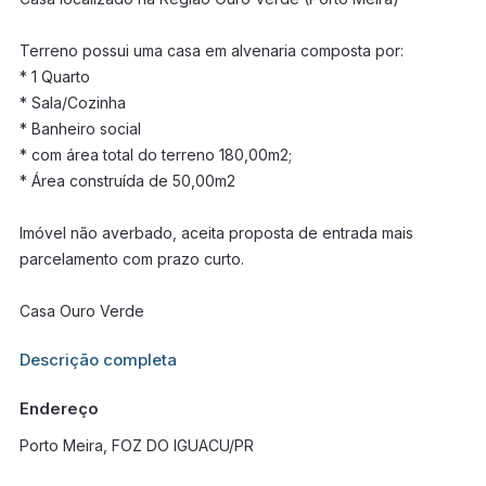
Terreno possui uma casa em alvenaria composta por:
* 1 Quarto
* Sala/Cozinha
* Banheiro social
* com área total do terreno 180,00m2;
* Área construída de 50,00m2
Imóvel não averbado, aceita proposta de entrada mais
parcelamento com prazo curto.
Casa Ouro Verde
Informações adicionais sobre este imóvel estarão disponíveis
Descrição completa
em breve.
Endereço
Porto Meira, FOZ DO IGUACU/PR