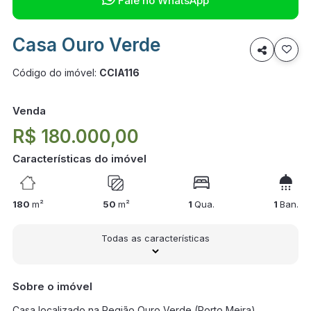
Fale no WhatsApp
Casa Ouro Verde

Código do imóvel:
CCIA116
Venda
R$ 180.000,00
Características do imóvel
180
m²
50
m²
1
Qua.
1
Ban.
Todas as características
Sobre o imóvel
Casa localizado na Região Ouro Verde (Porto Meira)