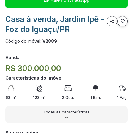
Fale no WhatsApp
Casa à venda, Jardim Ipê -

Foz do Iguaçu/PR
Código do imóvel:
V2889
Venda
R$ 300.000,00
Características do imóvel
68
m²
128
m²
2
Qua.
1
Ban.
1
Vag.
Todas as características
Sobre o imóvel