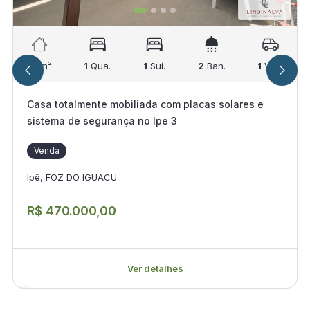
70
m²
1
Qua.
1
Suí.
2
Ban.
1
Vag.
Casa totalmente mobiliada com placas solares e
sistema de segurança no Ipe 3
Venda
Ipê, FOZ DO IGUACU
R$ 470.000,00
Ver detalhes