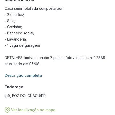
Casa semimobiliada composta por:
- 2 quartos;
- Sala;
- Cozinha;
- Banheiro social;
- Lavanderia;
- 1 vaga de garagem.
DETALHES: Imóvel contém 7 placas fotovoltaicas.. ref. 2889
atualizado em 05/08.
Informações adicionais sobre este imóvel estarão disponíveis
Descrição completa
em breve.
Endereço
Ipê, FOZ DO IGUACU/PR
Ver localização no mapa