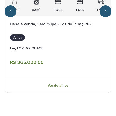
55
m²
82
m²
1
Qua.
1
Suí.
1
Vag.
Casa à venda, Jardim Ipê - Foz do Iguaçu/PR
Venda
Ipê, FOZ DO IGUACU
R$ 365.000,00
Ver detalhes