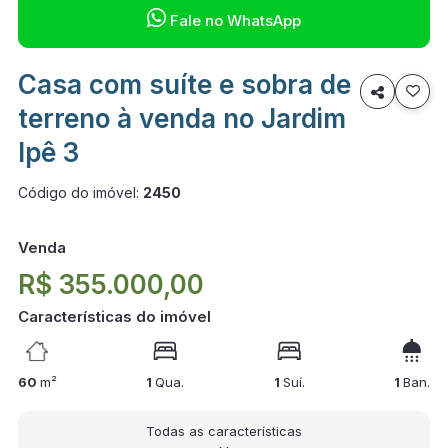

Fale no WhatsApp
Casa com suíte e sobra de

terreno à venda no Jardim
Ipê 3
Código do imóvel:
2450
Venda
R$ 355.000,00
Características do imóvel
60
m²
1
Qua.
1
Suí.
1
Ban.
Todas as características