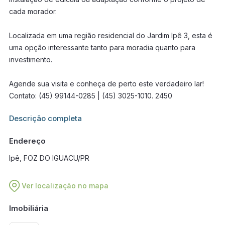
cada morador.
Localizada em uma região residencial do Jardim Ipê 3, esta é
uma opção interessante tanto para moradia quanto para
investimento.
Agende sua visita e conheça de perto este verdadeiro lar!
Contato: (45) 99144-0285 | (45) 3025-1010. 2450
Informações adicionais sobre este imóvel estarão disponíveis
Descrição completa
em breve.
Endereço
Ipê, FOZ DO IGUACU/PR
Ver localização no mapa
Imobiliária