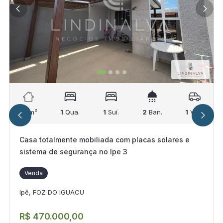
70
m²
1
Qua.
1
Suí.
2
Ban.
1
Vag.
Casa totalmente mobiliada com placas solares e
sistema de segurança no Ipe 3
Venda
Ipê, FOZ DO IGUACU
R$ 470.000,00