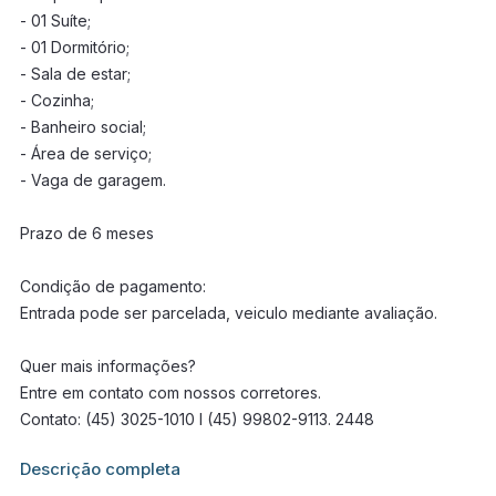
- 01 Suíte;
- 01 Dormitório;
- Sala de estar;
- Cozinha;
- Banheiro social;
- Área de serviço;
- Vaga de garagem.
Prazo de 6 meses
Condição de pagamento:
Entrada pode ser parcelada, veiculo mediante avaliação.
Quer mais informações?
Entre em contato com nossos corretores.
Contato: (45) 3025-1010 I (45) 99802-9113. 2448
Informações adicionais sobre este imóvel estarão disponíveis
Descrição completa
em breve.