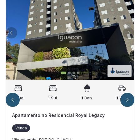
1
Qua.
1
Suí.
1
Ban.
1
Vag.
Apartamento no Residencial Royal Legacy
Venda
Vila Yolanda, FOZ DO IGUACU