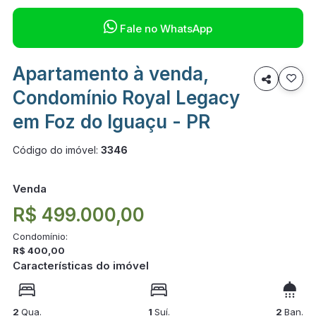

Fale no WhatsApp
Apartamento à venda,

Condomínio Royal Legacy
em Foz do Iguaçu - PR
Código do imóvel:
3346
Venda
R$ 499.000,00
Condomínio:
R$ 400,00
Características do imóvel
2
Qua.
1
Suí.
2
Ban.