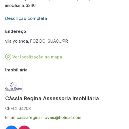
imobiliária. 3346
Informações adicionais sobre este imóvel estarão disponíveis
Descrição completa
em breve.
Endereço
vila yolanda, FOZ DO IGUACU/PR
Ver localização no mapa
Imobiliária
Cássia Regina Assessoria Imobiliária
CRECI: J4203
Email:
cassiareginaimoveis@hotmail.com