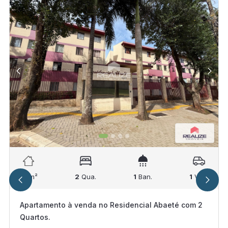
67
m²
2
Qua.
1
Ban.
1
Vag.
Apartamento à venda no Residencial Abaeté com 2
Quartos.