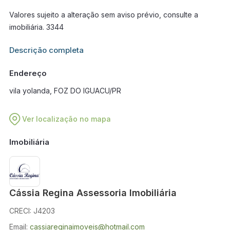
Valores sujeito a alteração sem aviso prévio, consulte a
imobiliária. 3344
Informações adicionais sobre este imóvel estarão disponíveis
Descrição completa
em breve.
Endereço
vila yolanda, FOZ DO IGUACU/PR
Ver localização no mapa
Imobiliária
Cássia Regina Assessoria Imobiliária
CRECI: J4203
Email:
cassiareginaimoveis@hotmail.com