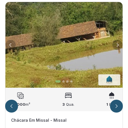
77.000
m²
3
Qua.
1
Ban.
Chácara Em Missal - Missal