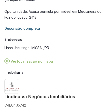
Oportunidade: Aceita permuta por imóvel em Medianeira ou
Foz do Iguaçu. 2413
Informações adicionais sobre este imóvel estarão disponíveis
Descrição completa
em breve.
Endereço
Linha Jacutinga, MISSAL/PR
Ver localização no mapa
Imobiliária
Lindinalva Negócios Imobiliários
CRECI: J5742