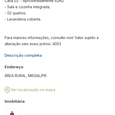
Casa 02: - Aproximadamente 62m2
- Sala e cozinha integrada;
- 02 quartos;
- Lavanderia coberta.
Para maiores informações, consulte-nos! Valor sujeito a
alteração sem aviso prévio. 4053
Informações adicionais sobre este imóvel estarão disponíveis
Descrição completa
em breve.
Endereço
ÁREA RURAL, MISSAL/PR
Ver localização no mapa
Imobiliária