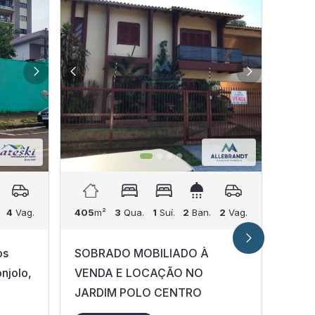
4
Vag.
405
m²
3
Qua.
1
Suí.
2
Ban.
2
Vag.
520
m
os
SOBRADO MOBILIADO À
Sobr
njolo,
VENDA E LOCAÇÃO NO
Parq
JARDIM POLO CENTRO
Cent