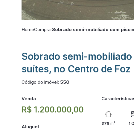
Home
Comprar
Sobrado semi-mobiliado com piscina
Sobrado semi-mobiliado 
suítes, no Centro de Foz
Código do imóvel:
550
Venda
Característica
R$ 1.200.000,00
378
m²
1
Q
Aluguel