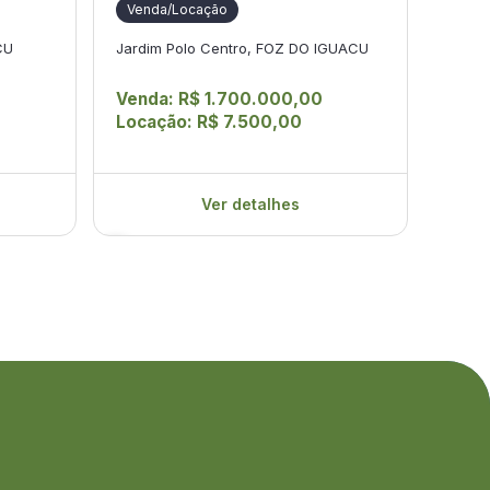
Vend
Venda/Locação
Parqu
CU
Jardim Polo Centro, FOZ DO IGUACU
Vend
Venda: R$ 1.700.000,00
Loca
Locação: R$ 7.500,00
IPTU:
Ver detalhes