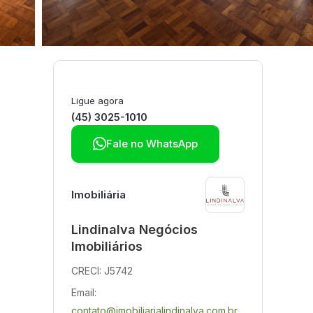
Ligue agora
(45) 3025-1010

Fale no WhatsApp
Imobiliária
Lindinalva Negócios
Imobiliários
CRECI: J5742
Email:
contato@imobiliarialindinalva.com.br