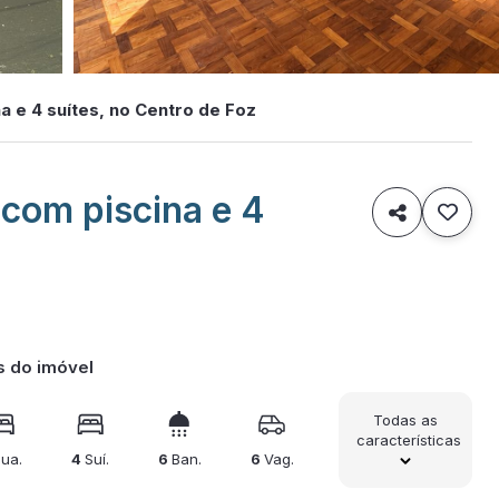
 e 4 suítes, no Centro de Foz
com piscina e 4

s do imóvel
Todas as
características
ua.
4
Suí.
6
Ban.
6
Vag.