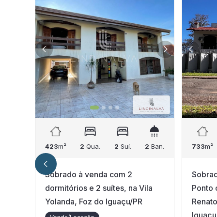
423
m²
2
Qua.
2
Suí.
2
Ban.
733
m²
Sobrado à venda com 2
Sobrad
dormitórios e 2 suítes, na Vila
Ponto 
Yolanda, Foz do Iguaçu/PR
Renato
Iguaçu