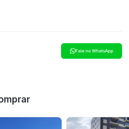

Fale no WhatsApp
omprar