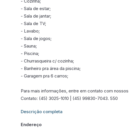
- Cozinha;
- Sala de estar;
- Sala de jantar;
- Sala de TV;
- Lavabo;
- Sala de jogos;
- Sauna;
- Piscina;
- Churrasqueira c/ cozinha;
- Banheiro pra área da piscina;
- Garagem pra 6 carros;
Para mais informações, entre em contato com nossos 
Contato: (45) 3025-1010 | (45) 99830-7043. 550
Informações adicionais sobre este imóvel estarão dis
Descrição completa
Endereço