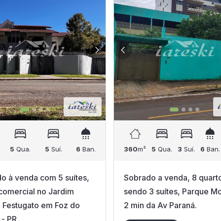
5
Qua.
5
Suí.
6
Ban.
360
m²
5
Qua.
3
Suí.
6
Ban.
o à venda com 5 suítes,
Sobrado a venda, 8 quart
comercial no Jardim
sendo 3 suítes, Parque Mo
 Festugato em Foz do
2 min da Av Paraná.
 - PR