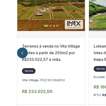
Terrenos à venda no Vita Village
Loteam
II, lotes à partir de 250m2 por
lotes 
R$233.022,57 à vista.
Itaipu 
Venda
Venda
Ecovill
Vita Village, FOZ DO IGUACU
R$ 16
R$ 233.022,00
IPTU:
R$