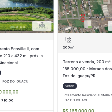
200
m²
ento Ecoville II, com
de 210 a 432 m , próx. a
Terreno à venda, 200 m² 
Binacional
165.000,00 - Morada dos 
Foz do Iguaçu/PR
e I, FOZ DO IGUACU
Venda
0.000,00
Loteamento Residencial Stella 
FOZ DO IGUACU
 710,00
R$ 165.000,00