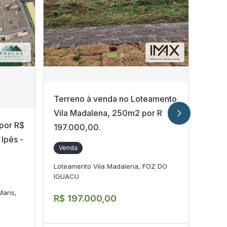
200
m
Terreno à venda no Loteamento
Vila Madalena, 250m2 por R
por R$
Terr
197.000,00.
Ipês -
115.
Venda
Ecovi
Loteamento Vila Madalena, FOZ DO
IGUACU
Ven
Maris,
R$ 197.000,00
Lotea
R$ 1