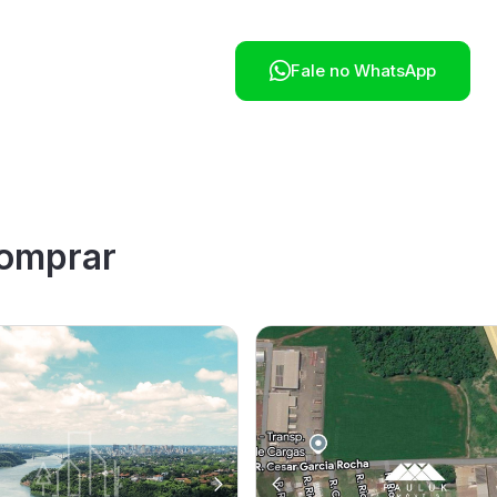

Fale no WhatsApp
omprar