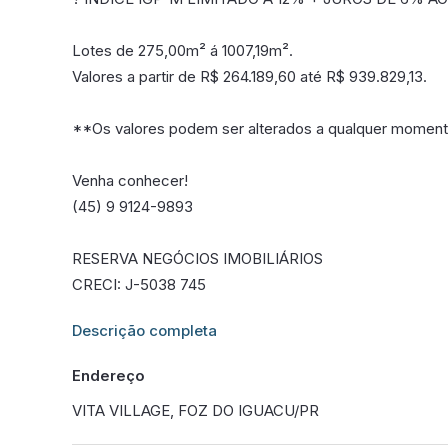
Lotes de 275,00m² á 1007,19m².
Valores a partir de R$ 264.189,60 até R$ 939.829,13.
**Os valores podem ser alterados a qualquer momento,
Venha conhecer!
(45) 9 9124-9893
RESERVA NEGÓCIOS IMOBILIÁRIOS
CRECI: J-5038 745
Informações adicionais sobre este imóvel estarão dis
Descrição completa
Endereço
VITA VILLAGE, FOZ DO IGUACU/PR