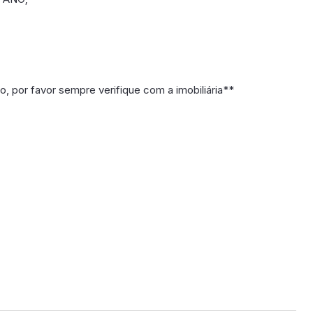
 por favor sempre verifique com a imobiliária**
poníveis em breve.