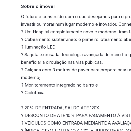
Sobre o imóvel
O futuro é construído com o que desejamos para o pres
investir ou morar num lugar moderno e inovador. Con
? Um Hospital completamente novo e moderno, transfo
? Cabeamento subterrâneo: o primeiro loteamento abe
? Iluminação LED
? Sarjeta extrusada: tecnologia avançada de meio fio 
beneficiar a circulação nas vias públicas;
? Calçada com 3 metros de paver para proporcionar um
moderno;
? Monitoramento integrado no bairro e
? Ciclofaixa.
? 20% DE ENTRADA, SALDO ATÉ 120X.
? DESCONTO DE ATÉ 10% PARA PAGAMENTO À VIST
? VEÍCULOS COMO ENTRADA MEDIANTE A AVALIAÇ
? ÍNDICE IGP-M LIMITADO A 12% + JUROS DE 6% AO