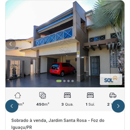
249
m²
450
m²
3
Qua.
1
Suí.
2
Vag.
Sobrado à venda, Jardim Santa Rosa - Foz do
Iguaçu/PR