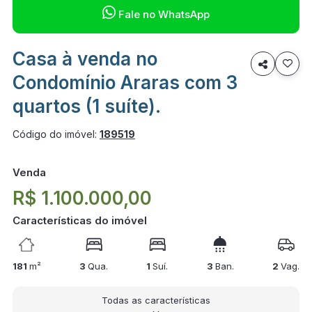

Fale no WhatsApp
Casa à venda no

Condomínio Araras com 3
quartos (1 suíte).
Código do imóvel:
189519
Venda
R$ 1.100.000,00
Características do imóvel
181
m²
3
Qua.
1
Suí.
3
Ban.
2
Vag.
Todas as características