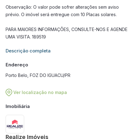
Observação: O valor pode sofrer alterações sem aviso
prévio. O imóvel será entregue com 10 Placas solares.
PARA MAIORES INFORMAÇÕES, CONSULTE-NOS E AGENDE
UMA VISITA. 189519
Informações adicionais sobre este imóvel estarão disponíveis
Descrição completa
em breve.
Endereço
Porto Belo, FOZ DO IGUACU/PR
Ver localização no mapa
Imobiliária
Realize Imóveis