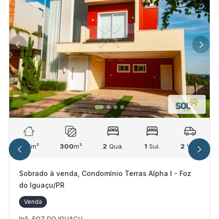
241
m²
300
m²
2
Qua.
1
Suí.
2
Vag.
Sobrado à venda, Condomínio Terras Alpha I - Foz
do Iguaçu/PR
Venda
Ipê, FOZ DO IGUACU