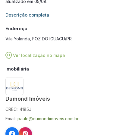
atualizado em 05/08.
Informações adicionais sobre este imóvel estarão disponíveis
Descrição completa
em breve.
Endereço
Vila Yolanda, FOZ DO IGUACU/PR
Ver localização no mapa
Imobiliária
Dumond Imóveis
CRECI: 4185J
Email:
paulo@dumondimoveis.com.br