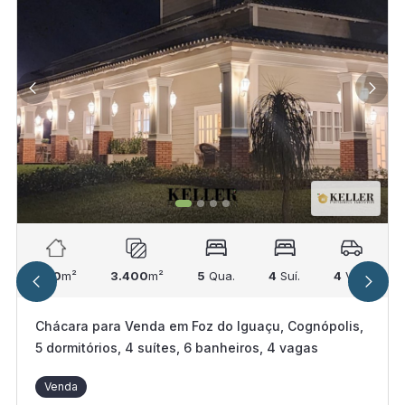
600
m²
3.400
m²
5
Qua.
4
Suí.
4
Vag.
Chácara para Venda em Foz do Iguaçu, Cognópolis,
5 dormitórios, 4 suítes, 6 banheiros, 4 vagas
Venda