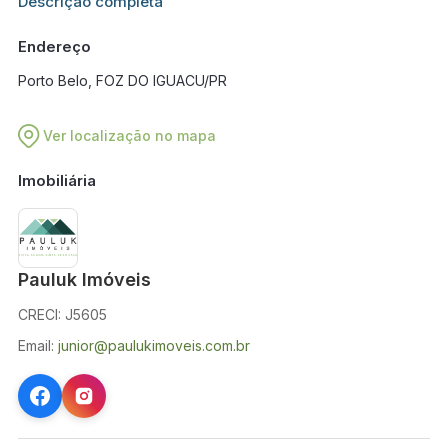
Informações adicionais sobre este imóvel estarão disponíveis
Descrição completa
em breve.
Endereço
Porto Belo, FOZ DO IGUACU/PR
Ver localização no mapa
Imobiliária
Pauluk Imóveis
CRECI: J5605
Email:
junior@paulukimoveis.com.br