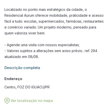
Localizado no ponto mais estratégico da cidade, o
Residencial Aurum oferece mobilidade, praticidade e acesso
fácil a tudo: escolas, supermercados, farmácias, restaurantes
e comércio variado. Um projeto moderno, pensado para
quem valoriza viver bem.
- Agende uma visita com nossos especialistas;
- Valores sujeitos a alterações sem aviso prévio.. ref. 294
atualizado em 08/08.
Informações adicionais sobre este imóvel estarão disponíveis
Descrição completa
em breve.
Endereço
Centro, FOZ DO IGUACU/PR
Ver localização no mapa