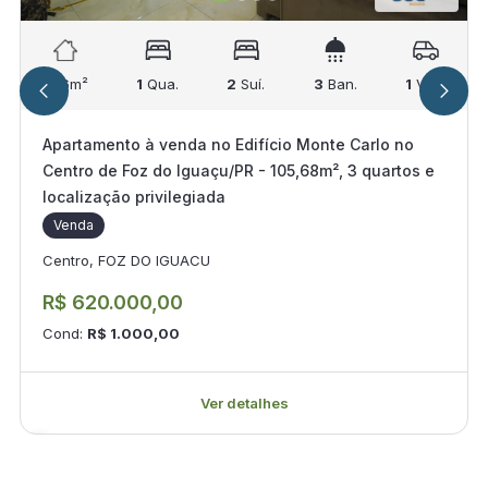
106
m²
1
Qua.
2
Suí.
3
Ban.
1
Vag.
Apartamento à venda no Edifício Monte Carlo no
Centro de Foz do Iguaçu/PR - 105,68m², 3 quartos e
localização privilegiada
Venda
Centro, FOZ DO IGUACU
R$ 620.000,00
Cond:
R$ 1.000,00
Ver detalhes