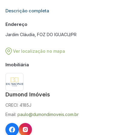
Informações adicionais sobre este imóvel estarão disponíveis
Descrição completa
em breve.
Endereço
Jardim Cláudia, FOZ DO IGUACU/PR
Ver localização no mapa
Imobiliária
Dumond Imóveis
CRECI: 4185J
Email:
paulo@dumondimoveis.com.br