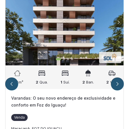
104
m²
2
Qua.
1
Suí.
2
Ban.
2
Vag.
Varandas: O seu novo endereço de exclusividade e
conforto em Foz do Iguaçu!
Venda
Maracanã, FOZ DO IGUACU