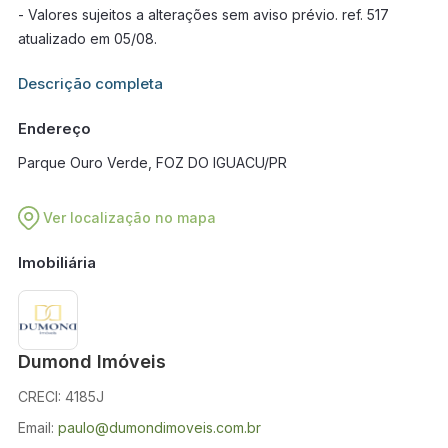
- Valores sujeitos a alterações sem aviso prévio. ref. 517
atualizado em 05/08.
Informações adicionais sobre este imóvel estarão disponíveis
Descrição completa
em breve.
Endereço
Parque Ouro Verde, FOZ DO IGUACU/PR
Ver localização no mapa
Imobiliária
Dumond Imóveis
CRECI: 4185J
Email:
paulo@dumondimoveis.com.br