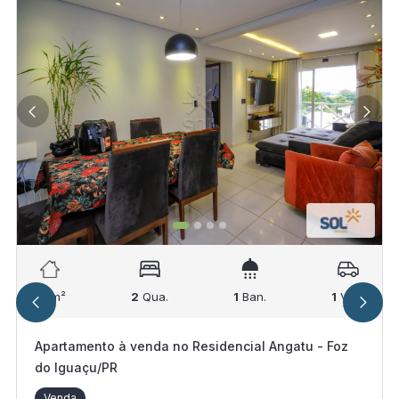
63
m²
2
Qua.
1
Ban.
1
Vag.
Apartamento à venda no Residencial Angatu - Foz
do Iguaçu/PR
Venda