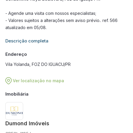
- Agende uma visita com nossos especialistas;
- Valores sujeitos a alterações sem aviso prévio.. ref. 566
atualizado em 05/08.
Informações adicionais sobre este imóvel estarão disponíveis
Descrição completa
em breve.
Endereço
Vila Yolanda, FOZ DO IGUACU/PR
Ver localização no mapa
Imobiliária
Dumond Imóveis