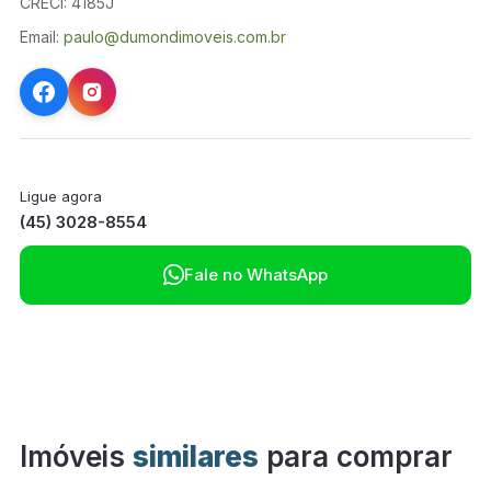
CRECI: 4185J
Email:
paulo@dumondimoveis.com.br
Ligue agora
(45) 3028-8554

Fale no WhatsApp
Imóveis
similares
para comprar