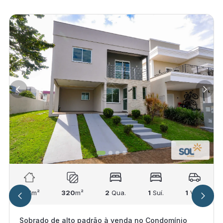
137
m²
320
m²
2
Qua.
1
Suí.
1
Vag.
Sobrado de alto padrão à venda no Condomínio