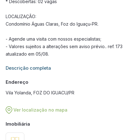
* Descobertas: 02 vagas
LOCALIZAÇÃO:
Condomínio Águas Claras, Foz do Iguaçu-PR.
- Agende uma visita com nossos especialistas;
- Valores sujeitos a alterações sem aviso prévio.. ref. 173
atualizado em 05/08.
Informações adicionais sobre este imóvel estarão disponíveis
Descrição completa
em breve.
Endereço
Vila Yolanda, FOZ DO IGUACU/PR
Ver localização no mapa
Imobiliária