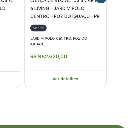
TOS A
LANÇAMENTO ALTUS SMART
Apar
LDI
e LIVING - JARDIM POLO
Arau
CENTRO - FOZ DO IGUAÇU - PR
Ven
Venda
Vila 
JARDIM POLO CENTRO, FOZ DO
IGUACU
R$ 
R$ 982.620,00
Ver detalhes