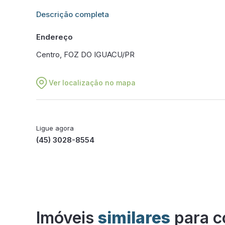
Informações adicionais sobre este imóvel estarão dis
Descrição completa
Endereço
Centro, FOZ DO IGUACU/PR
Ver localização no mapa
Ligue agora
(45) 3028-8554
Imóveis
similares
para c