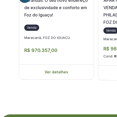
Varandas: O seu novo endereço
APART
de exclusividade e conforto em
VENDA
Foz do Iguaçu!
PHILA
FOZ D
Venda
Venda
Maracanã, FOZ DO IGUACU
Maraca
R$ 98
R$ 970.357,00
Cond:
R
Ver detalhes