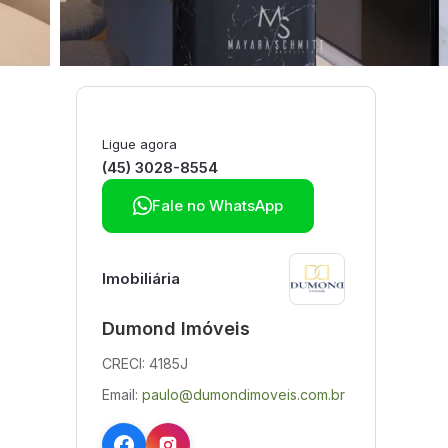
Ligue agora
(45) 3028-8554

Fale no WhatsApp
Imobiliária
Dumond Imóveis
CRECI: 4185J
Email:
paulo@dumondimoveis.com.br