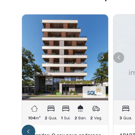
104
m²
2
Qua.
1
Suí.
2
Ban.
2
Vag.
3
Qua.