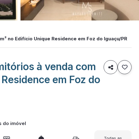
m² no Edifício Unique Residence em Foz do Iguaçu/PR
itórios à venda com

e Residence em Foz do
s do imóvel
Todas as