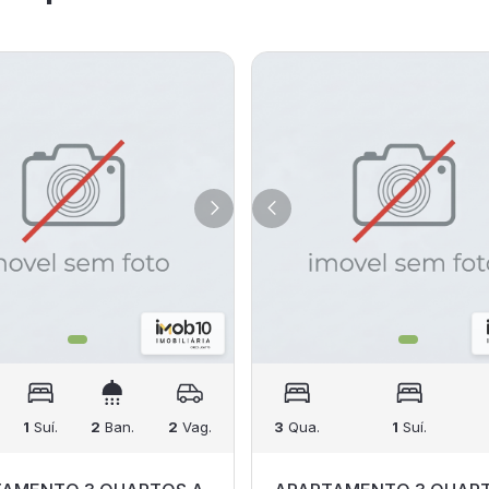
1
Suí.
2
Ban.
2
Vag.
3
Qua.
1
Suí.