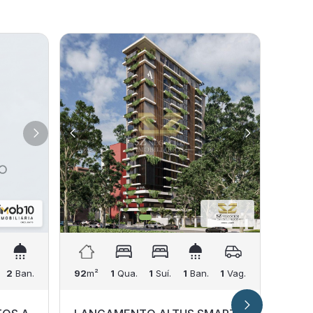
2
Ban.
92
m²
1
Qua.
1
Suí.
1
Ban.
1
Vag.
72
m²