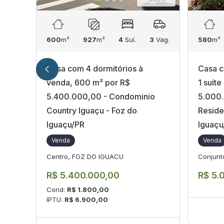
600
m²
927
m²
4
Suí.
3
Vag.
580
m²
Casa com 4 dormitórios à
Casa c
venda, 600 m² por R$
1 suít
5.400.000,00 - Condominio
5.000.
Country Iguaçu - Foz do
Reside
Iguaçu/PR
Iguaçu
Venda
Venda
Centro, FOZ DO IGUACU
Conjunt
R$ 5.400.000,00
R$ 5.
Cond:
R$ 1.800,00
IPTU:
R$ 6.900,00