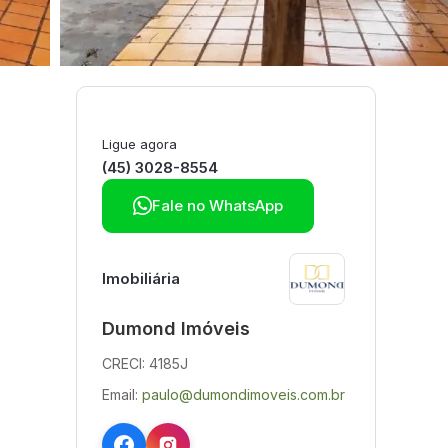
Ligue agora
(45) 3028-8554

Fale no WhatsApp
Imobiliária
Dumond Imóveis
CRECI: 4185J
Email:
paulo@dumondimoveis.com.br