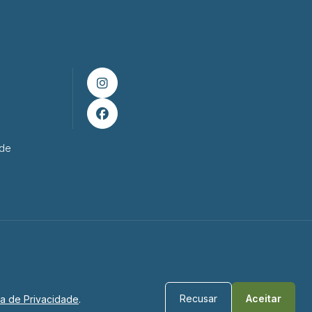


ade
Recusar
Aceitar
ica de Privacidade
.