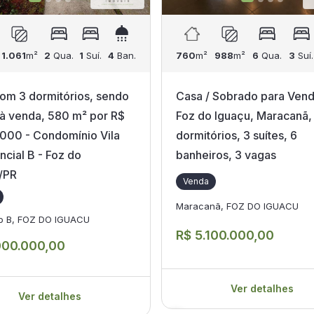
1.061
m²
2
Qua.
1
Suí.
4
Ban.
760
m²
988
m²
6
Qua.
3
Suí.
om 3 dormitórios, sendo
Casa / Sobrado para Ven
e à venda, 580 m² por R$
Foz do Iguaçu, Maracanã,
000 - Condomínio Vila
dormitórios, 3 suítes, 6
ncial B - Foz do
banheiros, 3 vagas
/PR
Venda
Maracanã, FOZ DO IGUACU
o B, FOZ DO IGUACU
R$ 5.100.000,00
000.000,00
Ver detalhes
Ver detalhes