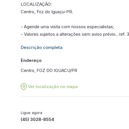
LOCALIZAÇÃO:
Centro, Foz do Iguaçu-PR.
- Agende uma visita com nossos especialistas;
- Valores sujeitos a alterações sem aviso prévio.. ref.
Informações adicionais sobre este imóvel estarão dis
Descrição completa
Endereço
Centro, FOZ DO IGUACU/PR
Ver localização no mapa
Ligue agora
(45) 3028-8554