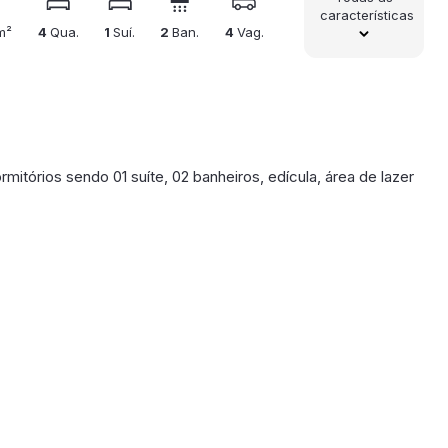
características
m²
4
Qua.
1
Suí.
2
Ban.
4
Vag.
rmitórios sendo 01 suíte, 02 banheiros, edícula, área de lazer