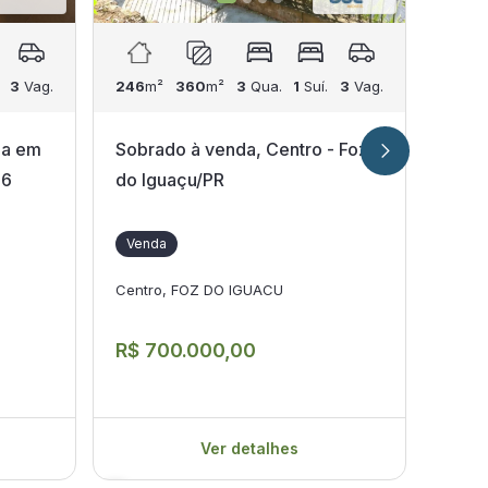
3
Vag.
246
m²
360
m²
3
Qua.
1
Suí.
3
Vag.
222
m
da em
Sobrado à venda, Centro - Foz
Sobr
 6
do Iguaçu/PR
Foz 
Venda
Ven
Centro, FOZ DO IGUACU
Centr
R$ 700.000,00
R$ 1
Ver detalhes