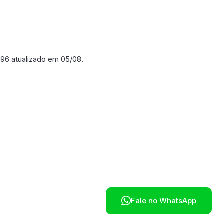
 396 atualizado em 05/08.
poníveis em breve.

Fale no WhatsApp