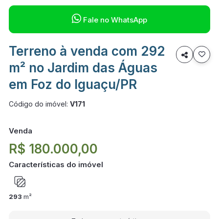

Fale no WhatsApp
Terreno à venda com 292

m² no Jardim das Águas
em Foz do Iguaçu/PR
Código do imóvel:
V171
Venda
R$ 180.000,00
Características do imóvel
293
m²