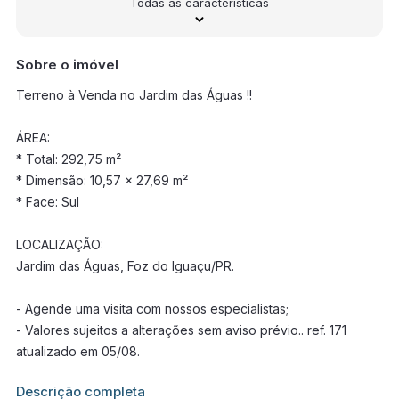
Todas as características
Sobre o imóvel
Terreno à Venda no Jardim das Águas !!
ÁREA:
* Total: 292,75 m²
* Dimensão: 10,57 x 27,69 m²
* Face: Sul
LOCALIZAÇÃO:
Jardim das Águas, Foz do Iguaçu/PR.
- Agende uma visita com nossos especialistas;
- Valores sujeitos a alterações sem aviso prévio.. ref. 171
atualizado em 05/08.
Informações adicionais sobre este imóvel estarão disponíveis
Descrição completa