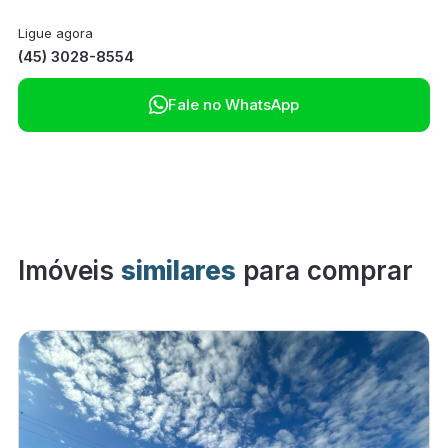
Ligue agora
(45) 3028-8554

Fale no WhatsApp
Imóveis
similares
para comprar