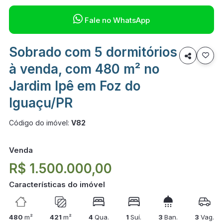

Fale no WhatsApp
Sobrado com 5 dormitórios

à venda, com 480 m² no
Jardim Ipê em Foz do
Iguaçu/PR
Código do imóvel:
V82
Venda
R$ 1.500.000,00
Características do imóvel
480
m²
421
m²
4
Qua.
1
Suí.
3
Ban.
3
Vag.