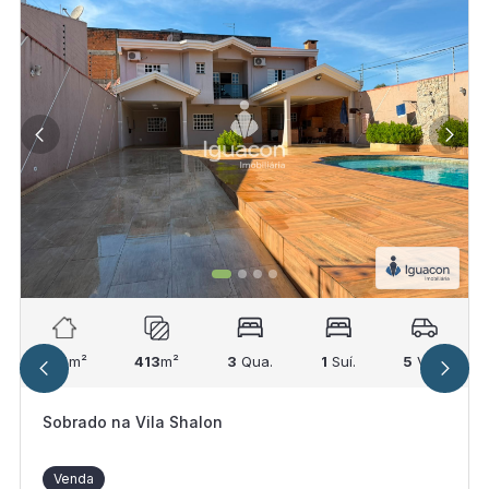
214
m²
413
m²
3
Qua.
1
Suí.
5
Vag.
Sobrado na Vila Shalon
Venda