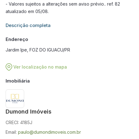
- Valores sujeitos a alterações sem aviso prévio.. ref. 82
atualizado em 05/08.
Informações adicionais sobre este imóvel estarão disponíveis
Descrição completa
em breve.
Endereço
Jardim Ipe, FOZ DO IGUACU/PR
Ver localização no mapa
Imobiliária
Dumond Imóveis
CRECI: 4185J
Email:
paulo@dumondimoveis.com.br