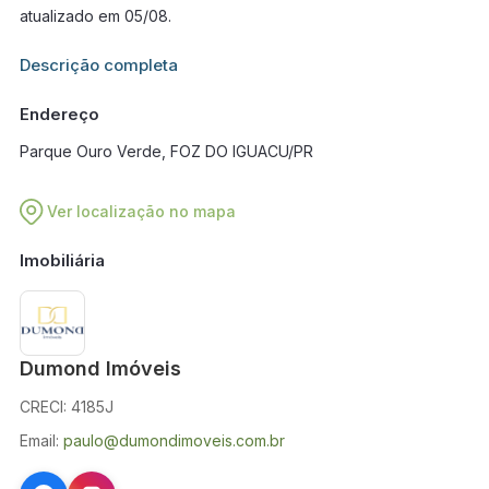
atualizado em 05/08.
Informações adicionais sobre este imóvel estarão disponíveis
Descrição completa
em breve.
Endereço
Parque Ouro Verde, FOZ DO IGUACU/PR
Ver localização no mapa
Imobiliária
Dumond Imóveis
CRECI: 4185J
Email:
paulo@dumondimoveis.com.br