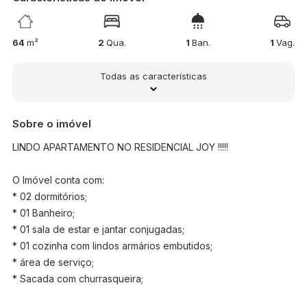
64
m²
2
Qua.
1
Ban.
1
Vag.
Todas as características
Sobre o imóvel
LINDO APARTAMENTO NO RESIDENCIAL JOY !!!!!
O Imóvel conta com:
* 02 dormitórios;
* 01 Banheiro;
* 01 sala de estar e jantar conjugadas;
* 01 cozinha com lindos armários embutidos;
* área de serviço;
* Sacada com churrasqueira;