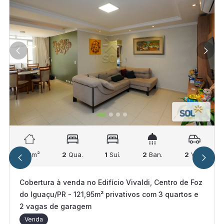
122
m²
2
Qua.
1
Suí.
2
Ban.
2
Vag.
Cobertura à venda no Edifício Vivaldi, Centro de Foz
do Iguaçu/PR - 121,95m² privativos com 3 quartos e
2 vagas de garagem
Venda