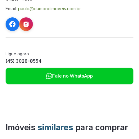
Email:
paulo@dumondimoveis.com.br
Ligue agora
(45) 3028-8554

Fale no WhatsApp
Imóveis
similares
para comprar