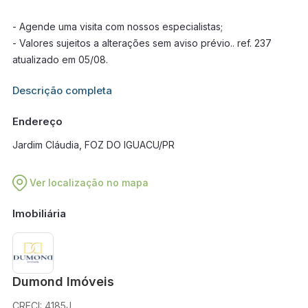
- Agende uma visita com nossos especialistas;
- Valores sujeitos a alterações sem aviso prévio.. ref. 237
atualizado em 05/08.
Informações adicionais sobre este imóvel estarão disponíveis
Descrição completa
em breve.
Endereço
Jardim Cláudia, FOZ DO IGUACU/PR
Ver localização no mapa
Imobiliária
Dumond Imóveis
CRECI: 4185J