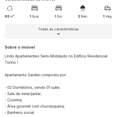
92
m²
1
Qua.
1
Suí.
2
Ban.
1
Vag.
Todas as características
Sobre o imóvel
Lindo Apartamenteo Semi-Mobiliado no Edifício Residencial
Torino !
Apartamento Garden composto por:
- 02 Dormitórios, sendo 01 suíte;
- Sala de estar/jantar;
- Cozinha;
- Área gourmet com churrasqueira;
- Banheiro social;