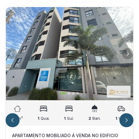
92
m²
1
Qua.
1
Suí.
2
Ban.
1
Vag.
APARTAMENTO MOBILIADO Á VENDA NO EDIFICIO