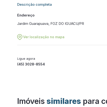
Informações adicionais sobre este imóvel estarão dis
Descrição completa
Endereço
Jardim Guarapuava, FOZ DO IGUACU/PR
Ver localização no mapa
Ligue agora
(45) 3028-8554
Imóveis
similares
para c