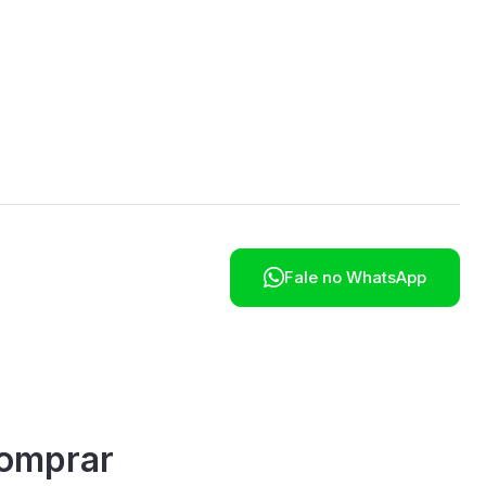
poníveis em breve.

Fale no WhatsApp
omprar