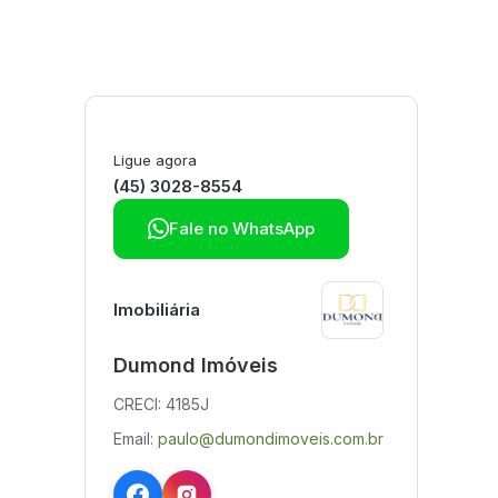
Ligue agora
(45) 3028-8554

Fale no WhatsApp
Imobiliária
Dumond Imóveis
CRECI: 4185J
Email:
paulo@dumondimoveis.com.br