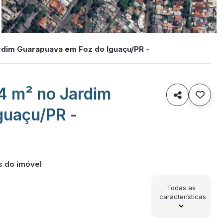
rdim Guarapuava em Foz do Iguaçu/PR -
4 m² no Jardim

guaçu/PR -
s do imóvel
Todas as
características