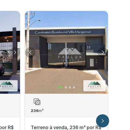
236
m²
Terr
fech
por R$
Terreno à venda, 236 m² por R$
Bella