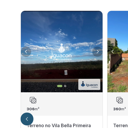
306
m²
360
m²
Terreno no Vila Bella Primeira
Terren