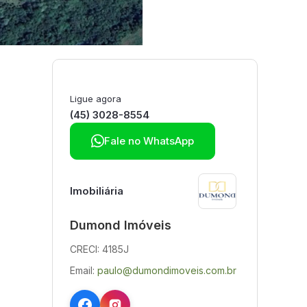
Ligue agora
(45) 3028-8554

Fale no WhatsApp
Imobiliária
Dumond Imóveis
CRECI: 4185J
Email:
paulo@dumondimoveis.com.br