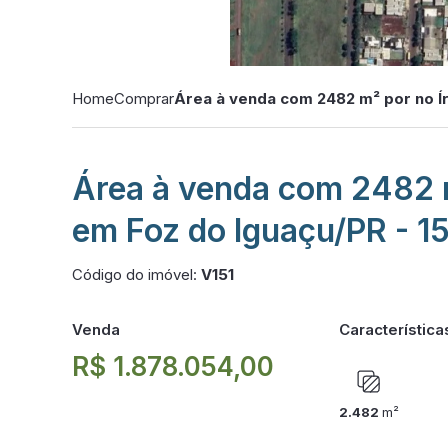
Home
Comprar
Área à venda com 2482 m² por no Íri
Área à venda com 2482 m²
em Foz do Iguaçu/PR - 15
Código do imóvel:
V151
Venda
Característica
R$ 1.878.054,00
2.482
m²