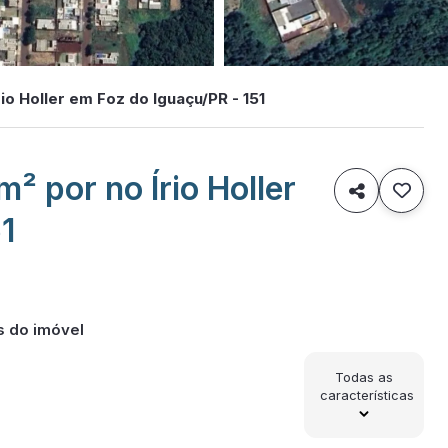
o Holler em Foz do Iguaçu/PR - 151
 por no Írio Holler

1
s do imóvel
Todas as
características