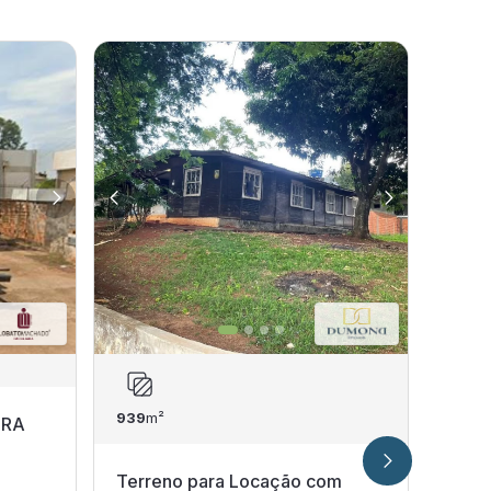
939
m²
1.200
IRA
Terreno para Locação com
Terr