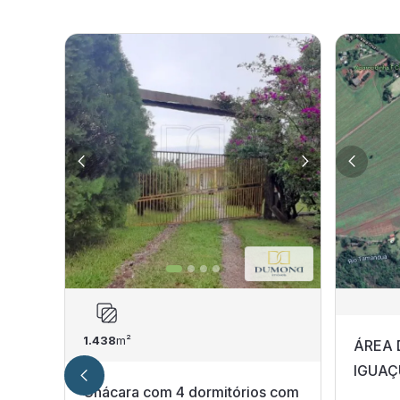
1.438
m²
ÁREA 
IGUAÇ
Chácara com 4 dormitórios com