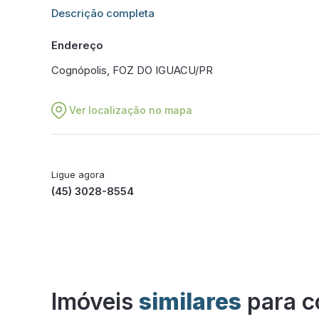
Informações adicionais sobre este imóvel estarão dis
Descrição completa
Endereço
Cognópolis, FOZ DO IGUACU/PR
Ver localização no mapa
Ligue agora
(45) 3028-8554
Imóveis
similares
para c