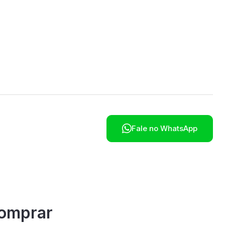
poníveis em breve.

Fale no WhatsApp
omprar