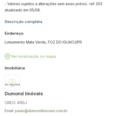
- Valores sujeitos a alterações sem aviso prévio.. ref. 203
atualizado em 05/08.
Informações adicionais sobre este imóvel estarão disponíveis
Descrição completa
em breve.
Endereço
Loteamento Mata Verde, FOZ DO IGUACU/PR
Ver localização no mapa
Imobiliária
Dumond Imóveis
CRECI: 4185J
Email:
paulo@dumondimoveis.com.br