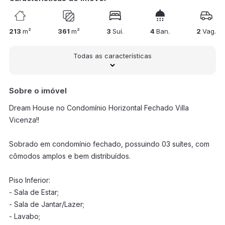
213
m²
361
m²
3
Suí.
4
Ban.
2
Vag.
Todas as características
Sobre o imóvel
Dream House no Condomínio Horizontal Fechado Villa
Vicenza!!
Sobrado em condomínio fechado, possuindo 03 suítes, com
cômodos amplos e bem distribuídos.
Piso Inferior:
- Sala de Estar;
- Sala de Jantar/Lazer;
- Lavabo;