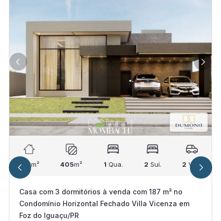
188
m²
405
m²
1
Qua.
2
Suí.
2
Vag.
Casa com 3 dormitórios à venda com 187 m² no
Condomínio Horizontal Fechado Villa Vicenza em
Foz do Iguaçu/PR