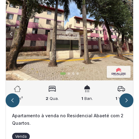
67
m²
2
Qua.
1
Ban.
1
Vag.
Apartamento à venda no Residencial Abaeté com 2
Quartos.
Venda