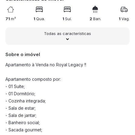
71
m²
1
Qua.
1
Suí.
2
Ban.
1
Vag.
Todas as características
Sobre o imóvel
Apartamento à Venda no Royal Legacy !!
Apartamento composto por:
- 01 Suíte;
- 01 Dormitório;
- Cozinha integrada;
- Sala de estar;
- Sala de jantar;
- Banheiro social;
- Sacada gourmet;