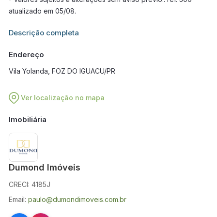
atualizado em 05/08.
Informações adicionais sobre este imóvel estarão disponíveis
Descrição completa
em breve.
Endereço
Vila Yolanda, FOZ DO IGUACU/PR
Ver localização no mapa
Imobiliária
Dumond Imóveis
CRECI: 4185J
Email:
paulo@dumondimoveis.com.br