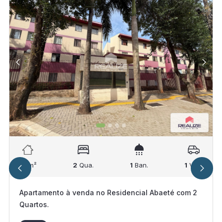
67
m²
2
Qua.
1
Ban.
1
Vag.
Apartamento à venda no Residencial Abaeté com 2
Quartos.