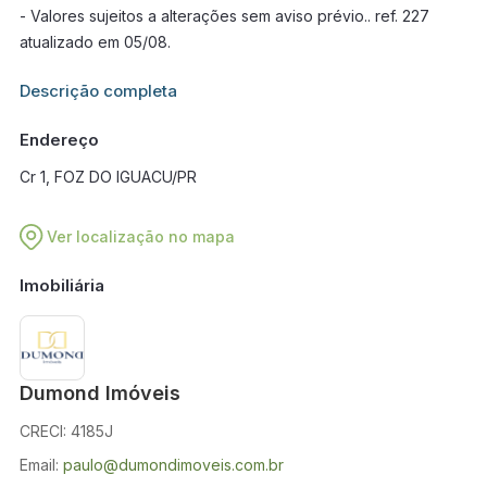
- Valores sujeitos a alterações sem aviso prévio.. ref. 227
atualizado em 05/08.
Informações adicionais sobre este imóvel estarão disponíveis
Descrição completa
em breve.
Endereço
Cr 1, FOZ DO IGUACU/PR
Ver localização no mapa
Imobiliária
Dumond Imóveis
CRECI: 4185J
Email:
paulo@dumondimoveis.com.br