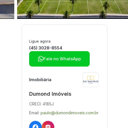
Ligue agora
(45) 3028-8554

Fale no WhatsApp
Imobiliária
Dumond Imóveis
CRECI: 4185J
Email:
paulo@dumondimoveis.com.br