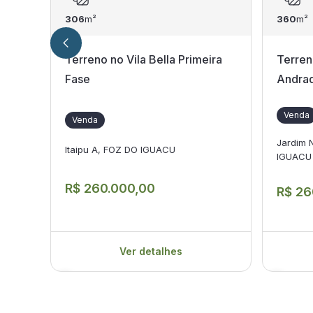
306
m²
360
m²
Terreno no Vila Bella Primeira
Terren
Fase
Andrad
Venda
Venda
Jardim 
Itaipu A, FOZ DO IGUACU
IGUACU
R$ 260.000,00
R$ 26
Ver detalhes