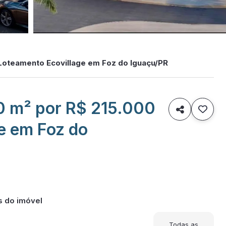
Loteamento Ecovillage em Foz do Iguaçu/PR
0 m² por R$ 215.000

e em Foz do
s do imóvel
Todas as