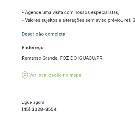
- Agende uma visita com nossos especialistas;
- Valores sujeitos a alterações sem aviso prévio.. ref.
Informações adicionais sobre este imóvel estarão dis
Descrição completa
Endereço
Remanso Grande, FOZ DO IGUACU/PR
Ver localização no mapa
Ligue agora
(45) 3028-8554