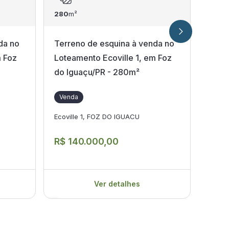
280
m²
300
m
da no
Terreno de esquina à venda no
Terr
m Foz
Loteamento Ecoville 1, em Foz
m² n
do Iguaçu/PR - 280m²
Igua
Venda
Ven
Ecoville 1, FOZ DO IGUACU
Vila 
R$ 140.000,00
R$ 1
Ver detalhes