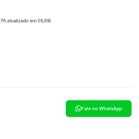
 376 atualizado em 05/08.
poníveis em breve.

Fale no WhatsApp