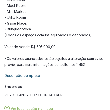
- Meet Room;
- Mini Market;
- Utility Room;
- Game Place;
- Brinquedoteca;
(Todos os espaços comuns equipados e decorados).
Valor de venda: R$ 595.000,00
*Os valores anunciados estão sujeitos à alteração sem aviso
prévio, para mais informações consulte-nos." 452
Informações adicionais sobre este imóvel estarão disponíveis
Descrição completa
em breve.
Endereço
VILA YOLANDA, FOZ DO IGUACU/PR
Ver localização no mapa