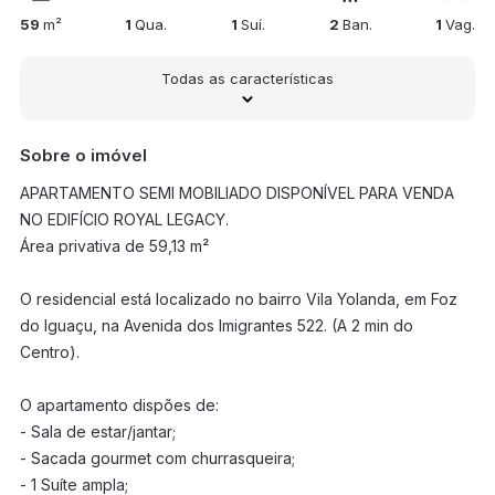
59
m²
1
Qua.
1
Suí.
2
Ban.
1
Vag.
Todas as características
Sobre o imóvel
APARTAMENTO SEMI MOBILIADO DISPONÍVEL PARA VENDA
NO EDIFÍCIO ROYAL LEGACY.
Área privativa de 59,13 m²
O residencial está localizado no bairro Vila Yolanda, em Foz
do Iguaçu, na Avenida dos Imigrantes 522. (A 2 min do
Centro).
O apartamento dispões de:
- Sala de estar/jantar;
- Sacada gourmet com churrasqueira;
- 1 Suíte ampla;