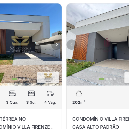
3
Qua.
3
Suí.
4
Vag.
202
m²
TÉRREA NO
CONDOMÍNIO VILLA FIRE
MÍNIO VILLA FIRENZE ,
CASA ALTO PADRÃO