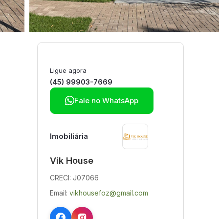
Ligue agora
(45) 99903-7669

Fale no WhatsApp
Imobiliária
Vik House
CRECI: J07066
Email:
vikhousefoz@gmail.com