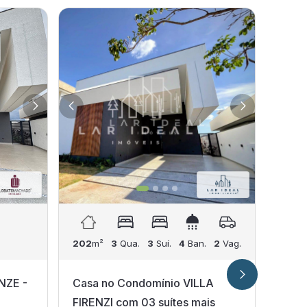
202
m²
3
Qua.
3
Suí.
4
Ban.
2
Vag.
203
m
NZE -
Casa no Condomínio VILLA
Casa
FIRENZI com 03 suítes mais
suít