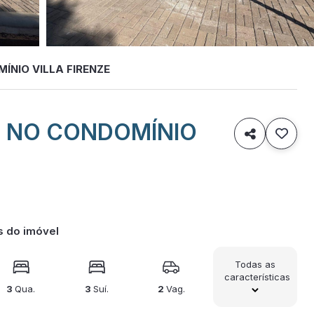
ÍNIO VILLA FIRENZE
A NO CONDOMÍNIO

s do imóvel
Todas as
características
3
Qua.
3
Suí.
2
Vag.