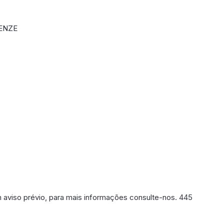
RENZE
m aviso prévio, para mais informações consulte-nos. 445
poníveis em breve.