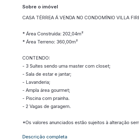
Sobre o imóvel
CASA TÉRREA Á VENDA NO CONDOMÍNIO VILLA FI
* Área Construída: 202,04m²
* Área Terreno: 360,00m²
CONTENDO:
- 3 Suítes sendo uma master com closet;
- Sala de estar e jantar;
- Lavanderia;
- Ampla área gourmet;
- Piscina com prainha.
- 2 Vagas de garagem.
*Os valores anunciados estão sujeitos à alteração se
Informações adicionais sobre este imóvel estarão dis
Descrição completa