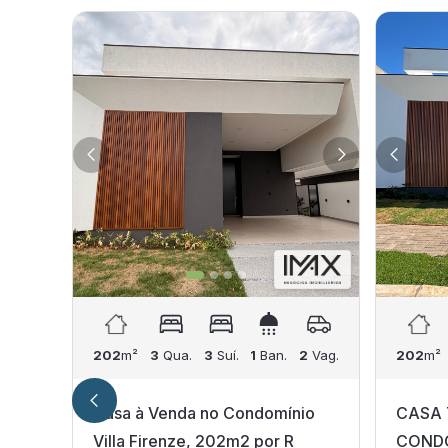
202
m²
3
Qua.
3
Suí.
1
Ban.
2
Vag.
202
m²
Casa à Venda no Condomínio
CASA 
Villa Firenze, 202m2 por R
CONDO