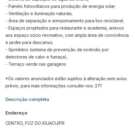
- Painéis fotovoltaicos para produção de energia solar;
- Ventilação e iluminação naturais;
- Área de separação e armazenamento para lixo reciclável;
- Espaços projetados para restaurante e academia, anexos
aos espaço sócio recreativo, com ampla área de convivência
e jardim para descanso;
- Sprinklers (sistema de prevenção de incêndio por
detectores de calor e fumaça),
- Terraço verde nas garagens.
*Os valores anunciados estão sujeitos à alteração sem aviso
prévio, para mais informações consulte-nos. 271
Informações adicionais sobre este imóvel estarão disponíveis
Descrição completa
em breve.
Endereço
CENTRO, FOZ DO IGUACU/PR