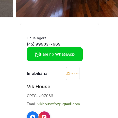
Ligue agora
(45) 99903-7669

Fale no WhatsApp
Imobiliária
Vik House
CRECI: J07066
Email:
vikhousefoz@gmail.com