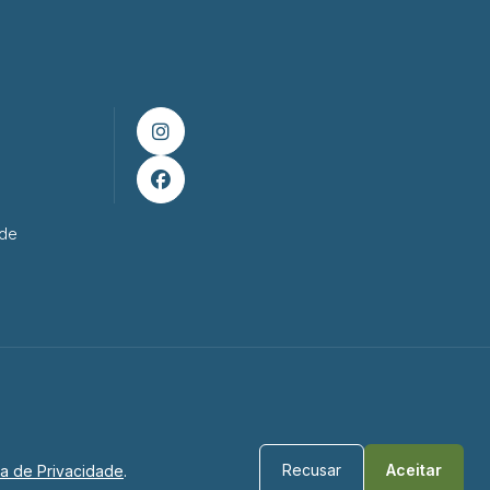


ade
Recusar
Aceitar
ica de Privacidade
.