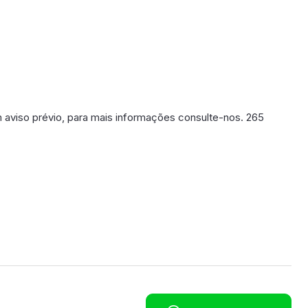
m aviso prévio, para mais informações consulte-nos. 265
poníveis em breve.