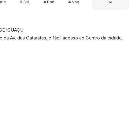
Qua.
3
Suí.
4
Ban.
4
Vag.
GE IGUAÇU
o da Av. das Cataratas, e fácil acesso ao Centro da cidade.