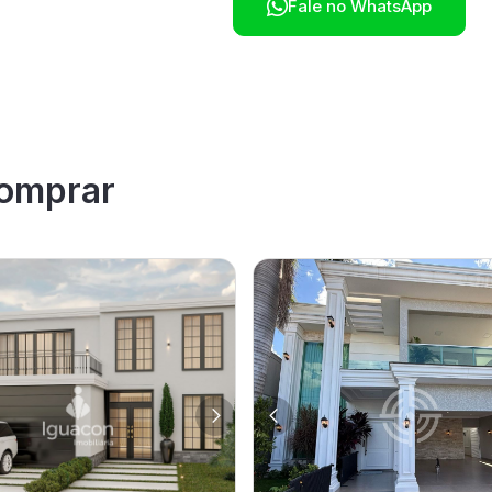

Fale no WhatsApp
omprar