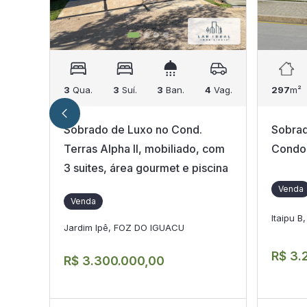
3
Qua.
3
Suí.
3
Ban.
4
Vag.
297
m²
Sobrado de Luxo no Cond.
Sobrad
Terras Alpha II, mobiliado, com
Condom
3 suites, área gourmet e piscina
Venda
Venda
Itaipu 
Jardim Ipê, FOZ DO IGUACU
R$ 3.
R$ 3.300.000,00