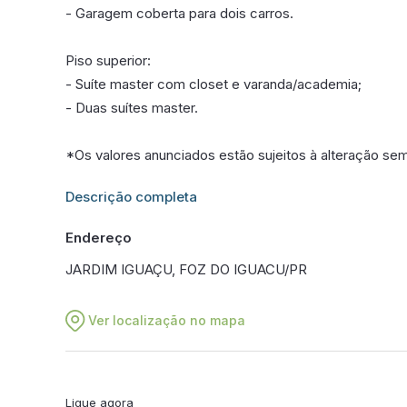
- Garagem coberta para dois carros.
Piso superior:
- Suíte master com closet e varanda/academia;
- Duas suítes master.
*Os valores anunciados estão sujeitos à alteração se
Informações adicionais sobre este imóvel estarão dis
Descrição completa
Endereço
JARDIM IGUAÇU, FOZ DO IGUACU/PR
Ver localização no mapa
Ligue agora