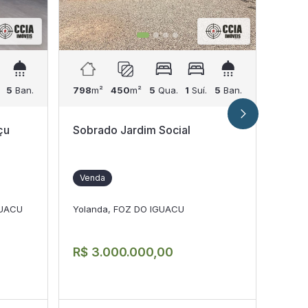
5
Ban.
798
m²
450
m²
5
Qua.
1
Suí.
5
Ban.
410
m
çu
Sobrado Jardim Social
Sobr
no C
410 
Venda
Ven
GUACU
Yolanda, FOZ DO IGUACU
Jardi
R$ 
R$ 3.000.000,00
Cond
IPTU: