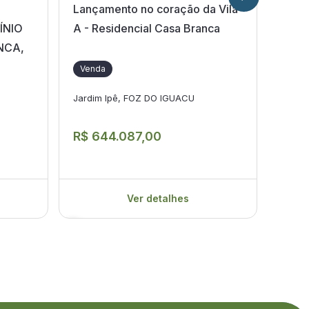
Lançamento no coração da Vila
Apar
ÍNIO
A - Residencial Casa Branca
NCA,
Ven
Venda
Jardi
Jardim Ipê, FOZ DO IGUACU
R$ 
R$ 644.087,00
Ver detalhes