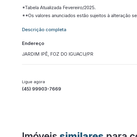
*Tabela Atualizada Fevereiro/2025.
**Os valores anunciados estão sujeitos à alteração se
Informações adicionais sobre este imóvel estarão dis
Descrição completa
Endereço
JARDIM IPÊ, FOZ DO IGUACU/PR
Ligue agora
(45) 99903-7669
Imóveis
similares
para c