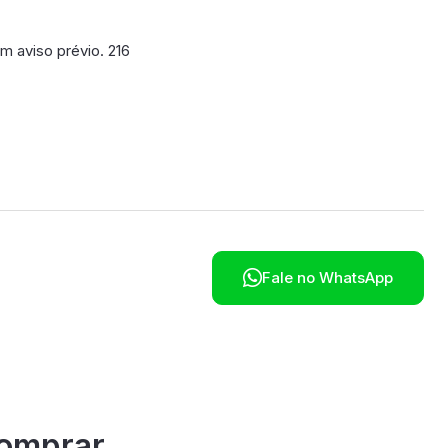
m aviso prévio. 216
poníveis em breve.

Fale no WhatsApp
omprar