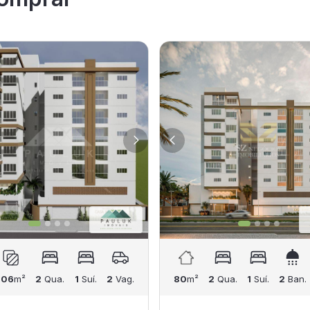
106
m²
2
Qua.
1
Suí.
2
Vag.
80
m²
2
Qua.
1
Suí.
2
Ban.