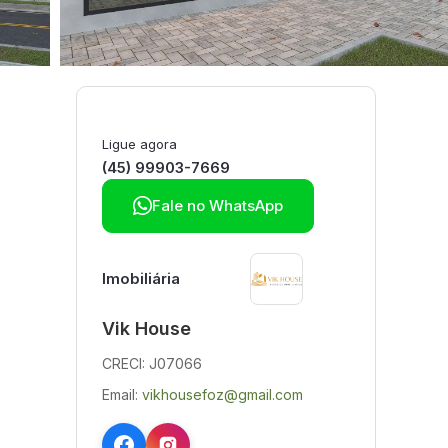
Ligue agora
(45) 99903-7669

Fale no WhatsApp
Imobiliária
Vik House
CRECI: J07066
Email:
vikhousefoz@gmail.com