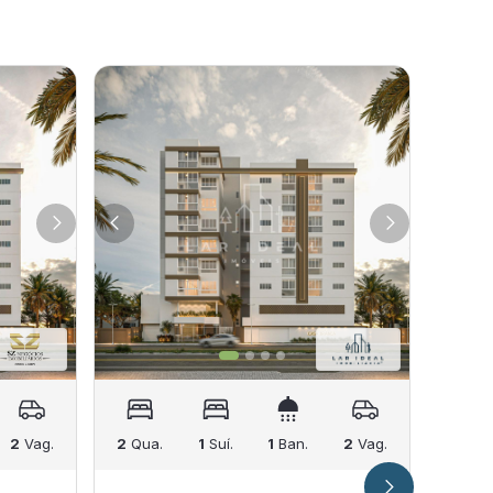
2
Vag.
2
Qua.
1
Suí.
1
Ban.
2
Vag.
781
m