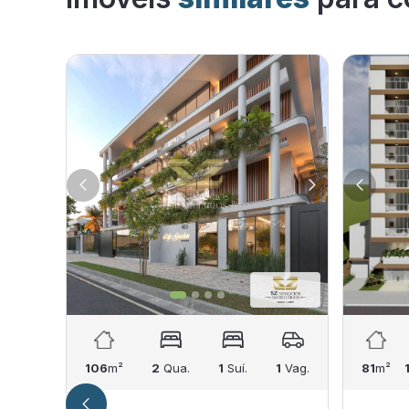
106
m²
2
Qua.
1
Suí.
1
Vag.
81
m²