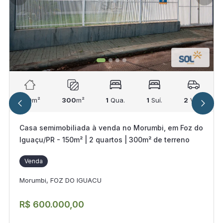
150
m²
300
m²
1
Qua.
1
Suí.
2
Vag.
Casa semimobiliada à venda no Morumbi, em Foz do
Iguaçu/PR - 150m² | 2 quartos | 300m² de terreno
Venda
Morumbi, FOZ DO IGUACU
R$ 600.000,00