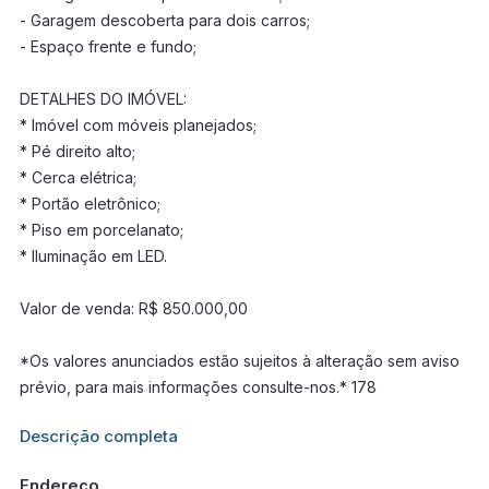
- Garagem descoberta para dois carros;
- Espaço frente e fundo;
DETALHES DO IMÓVEL:
* Imóvel com móveis planejados;
* Pé direito alto;
* Cerca elétrica;
* Portão eletrônico;
* Piso em porcelanato;
* Iluminação em LED.
Valor de venda: R$ 850.000,00
*Os valores anunciados estão sujeitos à alteração sem aviso
prévio, para mais informações consulte-nos.* 178
Informações adicionais sobre este imóvel estarão disponíveis
Descrição completa
em breve.
Endereço