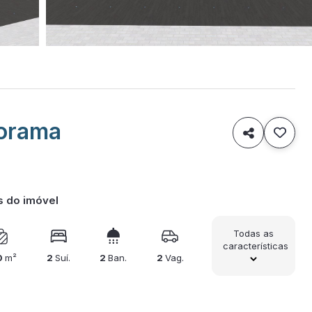
norama

s do imóvel
Todas as
características
0
m²
2
Suí.
2
Ban.
2
Vag.