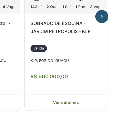
4
Vag.
142
m²
2
Qua.
1
Suí.
1
Ban.
2
Vag.
155
m
ter -
SOBRADO DE ESQUINA -
SOB
JARDIM PETRÓPOLIS - KLP
SUÍT
PARQ
Venda
Ven
UACU
KLP, FOZ DO IGUACU
PARQU
R$ 600.000,00
R$ 
Ver detalhes