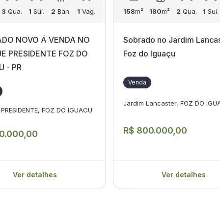
3
Qua.
1
Suí.
2
Ban.
1
Vag.
158
m²
180
m²
2
Qua.
1
Suí.
DO NOVO Á VENDA NO
Sobrado no Jardim Lancas
E PRESIDENTE FOZ DO
Foz do Iguaçu
U - PR
Venda
Jardim Lancaster, FOZ DO IG
 PRESIDENTE, FOZ DO IGUACU
R$ 800.000,00
0.000,00
Ver detalhes
Ver detalhes