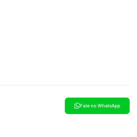
poníveis em breve.

Fale no WhatsApp