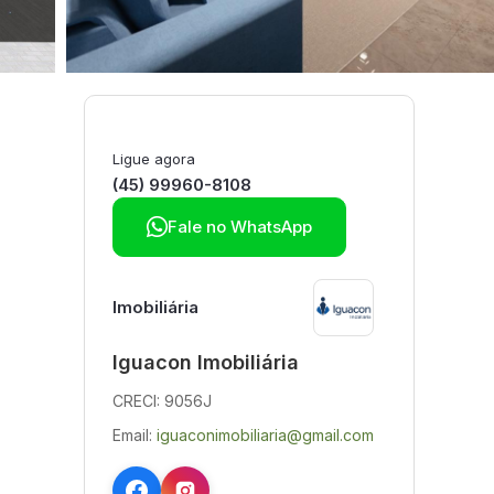
Ligue agora
(45) 99960-8108

Fale no WhatsApp
Imobiliária
Iguacon Imobiliária
CRECI: 9056J
Email:
iguaconimobiliaria@gmail.com