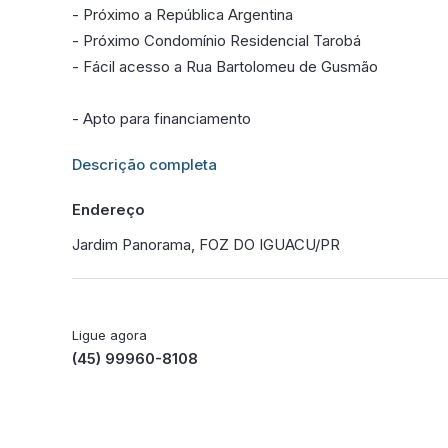
- Próximo a República Argentina
- Próximo Condomínio Residencial Tarobá
- Fácil acesso a Rua Bartolomeu de Gusmão
- Apto para financiamento
Informações adicionais sobre este imóvel estarão dis
Descrição completa
Endereço
Jardim Panorama, FOZ DO IGUACU/PR
Ligue agora
(45) 99960-8108