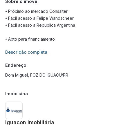
Sobre o imóvel
- Próximo ao mercado Consalter
- Fácil acesso a Felipe Wandscheer
- Fácil acesso a Republica Argentina
- Apto para financiamento
Informações adicionais sobre este imóvel estarão disponíveis
Descrição completa
em breve.
Endereço
Dom Miguel, FOZ DO IGUACU/PR
Imobiliária
Iguacon Imobiliária