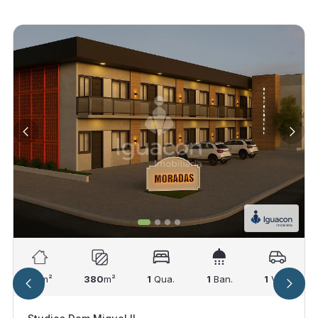
33
m²
380
m²
1
Qua.
1
Ban.
1
Vag.