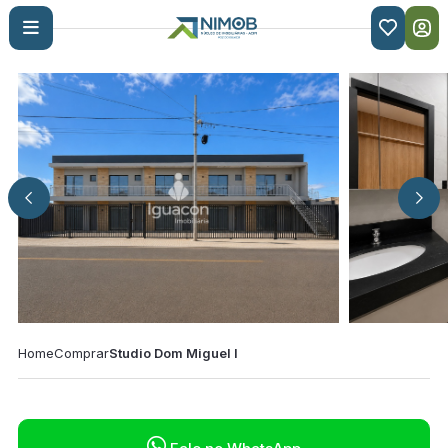

Home
Comprar
Studio Dom Miguel I
