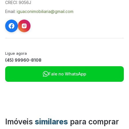
CRECI: 9056J
Email:
iguaconimobiliaria@gmail.com
Ligue agora
(45) 99960-8108

Fale no WhatsApp
Imóveis
similares
para comprar