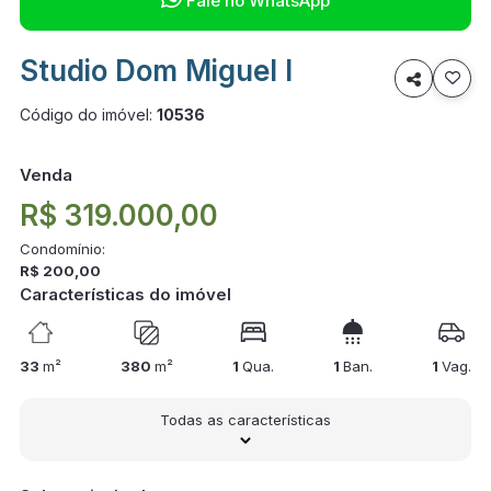
Fale no WhatsApp
Studio Dom Miguel I

Código do imóvel:
10536
Venda
R$ 319.000,00
Condomínio:
R$ 200,00
Características do imóvel
33
m²
380
m²
1
Qua.
1
Ban.
1
Vag.
Todas as características