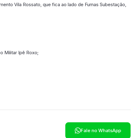
ento Vila Rossato, que fica ao lado de Furnas Subestação,
o Militar Ipê Roxo;
poníveis em breve.

Fale no WhatsApp