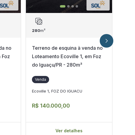
280
m²
300
m
da no
Terreno de esquina à venda no
Terr
m Foz
Loteamento Ecoville 1, em Foz
m² n
do Iguaçu/PR - 280m²
Igua
Venda
Ven
Ecoville 1, FOZ DO IGUACU
Vila 
R$ 140.000,00
R$ 1
Ver detalhes