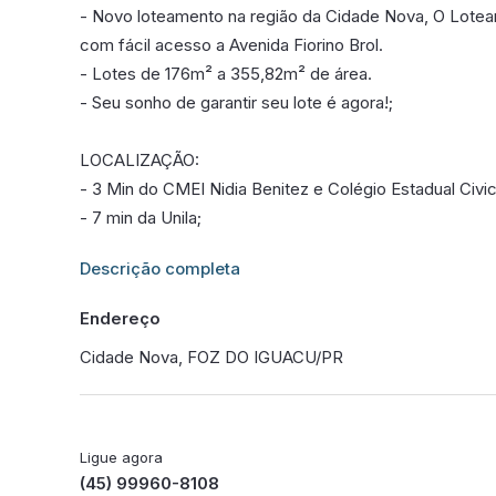
- Novo loteamento na região da Cidade Nova, O Loteam
com fácil acesso a Avenida Fiorino Brol.
- Lotes de 176m² a 355,82m² de área.
- Seu sonho de garantir seu lote é agora!;
LOCALIZAÇÃO:
- 3 Min do CMEI Nidia Benitez e Colégio Estadual Civic
- 7 min da Unila;
Informações adicionais sobre este imóvel estarão dis
Descrição completa
Endereço
Cidade Nova, FOZ DO IGUACU/PR
Ligue agora
(45) 99960-8108