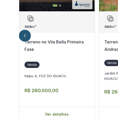
306
m²
360
m²
Terreno no Vila Bella Primeira
Terren
Fase
Andrad
Venda
Venda
Jardim 
Itaipu A, FOZ DO IGUACU
IGUACU
R$ 260.000,00
R$ 26
Ver detalhes