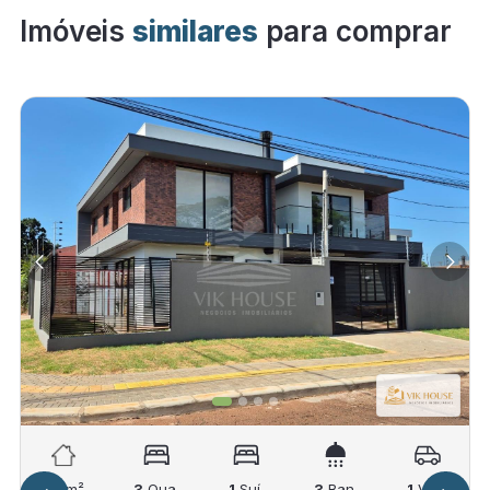
Imóveis
similares
para comprar
141
m²
3
Qua.
1
Suí.
3
Ban.
1
Vag.