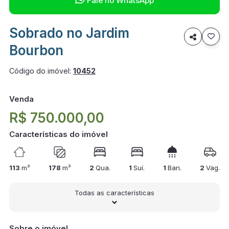
Fale no WhatsApp
Sobrado no Jardim

Bourbon
Código do imóvel:
10452
Venda
R$ 750.000,00
Características do imóvel
113
m²
178
m²
2
Qua.
1
Suí.
1
Ban.
2
Vag.
Todas as características
Sobre o imóvel