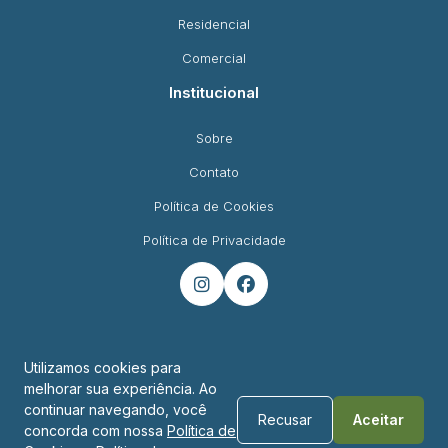
Residencial
Comercial
Institucional
Sobre
Contato
Política de Cookies
Política de Privacidade


Utilizamos cookies para
melhorar sua experiência. Ao
Endereço
continuar navegando, você
Recusar
Aceitar
concorda com nossa
Política de
R. Padre Montoya, 450 - Foz do Iguaçu - PR