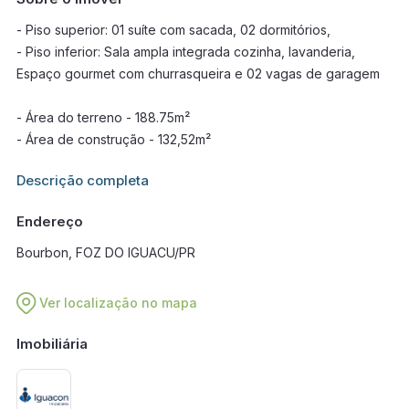
- Piso superior: 01 suíte com sacada, 02 dormitórios,
- Piso inferior: Sala ampla integrada cozinha, lavanderia,
Espaço gourmet com churrasqueira e 02 vagas de garagem
- Área do terreno - 188.75m²
- Área de construção - 132,52m²
Informações adicionais sobre este imóvel estarão disponíveis
Descrição completa
em breve.
Endereço
Bourbon, FOZ DO IGUACU/PR
Ver localização no mapa
Imobiliária