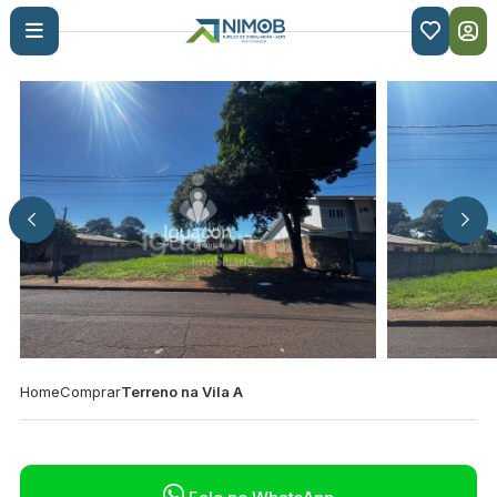

Home
Comprar
Terreno na Vila A
