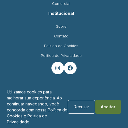
Comercial
Institucional
Sobre
Contato
Política de Cookies
Política de Privacidade


Utilizamos cookies para
melhorar sua experiência. Ao
Endereço
continuar navegando, você
Recusar
Aceitar
concorda com nossa
Política de
R. Padre Montoya, 450 - Foz do Iguaçu - PR
Cookies
e
Política de
Privacidade
.