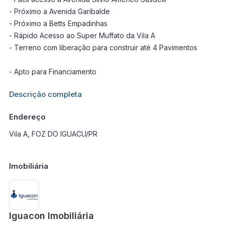
- Próximo a Avenida Garibalde
- Próximo a Betts Empadinhas
- Rápido Acesso ao Super Muffato da Vila A
- Terreno com liberação para construir até 4 Pavimentos
- Apto para Financiamento
Informações adicionais sobre este imóvel estarão disponíveis
Descrição completa
em breve.
Endereço
Vila A, FOZ DO IGUACU/PR
Imobiliária
Iguacon Imobiliária