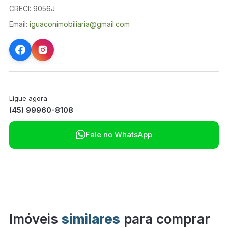
CRECI: 9056J
Email:
iguaconimobiliaria@gmail.com
Ligue agora
(45) 99960-8108

Fale no WhatsApp
Imóveis
similares
para comprar