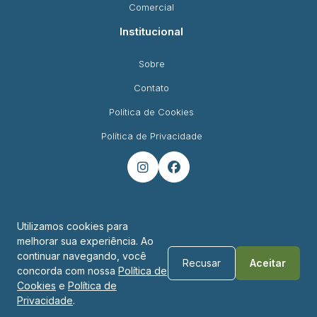
Comercial
Institucional
Sobre
Contato
Política de Cookies
Política de Privacidade


Utilizamos cookies para
melhorar sua experiência. Ao
Endereço
continuar navegando, você
Recusar
Aceitar
concorda com nossa
Política de
R. Padre Montoya, 450 - Foz do Iguaçu - PR
Cookies
e
Política de
Privacidade
.