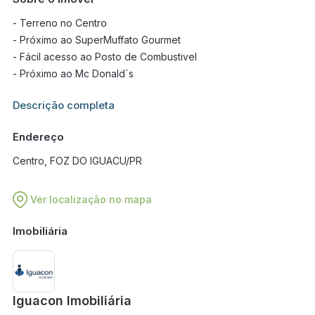
- Terreno no Centro
- Próximo ao SuperMuffato Gourmet
- Fácil acesso ao Posto de Combustivel
- Próximo ao Mc Donald`s
Informações adicionais sobre este imóvel estarão disponíveis
Descrição completa
em breve.
Endereço
Centro, FOZ DO IGUACU/PR
Ver localização no mapa
Imobiliária
Iguacon Imobiliária