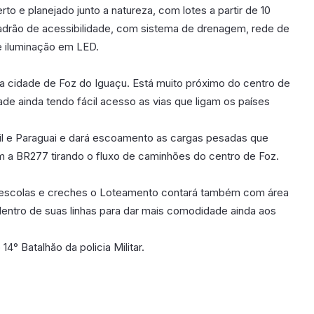
to e planejado junto a natureza, com lotes a partir de 10
padrão de acessibilidade, com sistema de drenagem, rede de
e iluminação em LED.
na cidade de Foz do Iguaçu. Está muito próximo do centro de
dade ainda tendo fácil acesso as vias que ligam os países
il e Paraguai e dará escoamento as cargas pesadas que
om a BR277 tirando o fluxo de caminhões do centro de Foz.
 escolas e creches o Loteamento contará também com área
 dentro de suas linhas para dar mais comodidade ainda aos
4° Batalhão da policia Militar.
poníveis em breve.