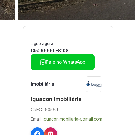
Ligue agora
(45) 99960-8108

Fale no WhatsApp
Imobiliária
Iguacon Imobiliária
CRECI: 9056J
Email:
iguaconimobiliaria@gmail.com