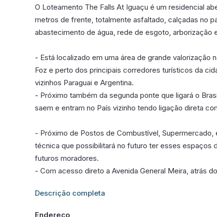
O Loteamento The Falls At Iguaçu é um residencial aber
metros de frente, totalmente asfaltado, calçadas no 
abastecimento de água, rede de esgoto, arborização 
- Está localizado em uma área de grande valorização 
Foz e perto dos principais corredores turísticos da ci
vizinhos Paraguai e Argentina.
- Próximo também da segunda ponte que ligará o Bras
saem e entram no País vizinho tendo ligação direta c
- Próximo de Postos de Combustível, Supermercado,
técnica que possibilitará no futuro ter esses espaços
futuros moradores.
- Com acesso direto a Avenida General Meira, atrás do 1
Informações adicionais sobre este imóvel estarão dis
Descrição completa
Endereço