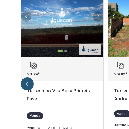
306
m²
360
m²
Terreno no Vila Bella Primeira
Terren
Fase
Andrad
Venda
Venda
Jardim 
Itaipu A, FOZ DO IGUACU