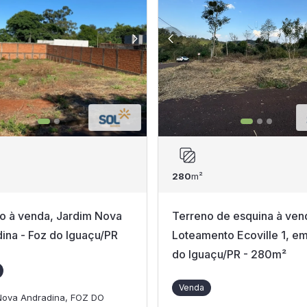
280
m²
o à venda, Jardim Nova
Terreno de esquina à ven
ina - Foz do Iguaçu/PR
Loteamento Ecoville 1, e
do Iguaçu/PR - 280m²
Venda
Nova Andradina, FOZ DO