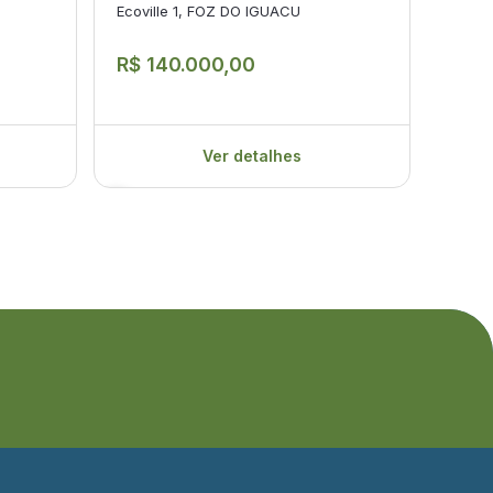
Ecoville 1, FOZ DO IGUACU
Vila 
R$ 140.000,00
R$ 1
Ver detalhes