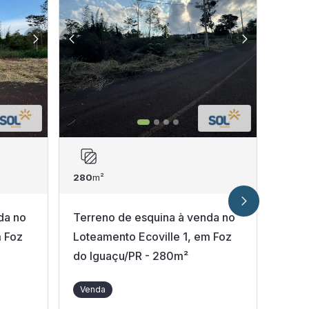
280
m²
300
m
da no
Terreno de esquina à venda no
Terr
m Foz
Loteamento Ecoville 1, em Foz
m² n
do Iguaçu/PR - 280m²
Igua
Venda
Ven