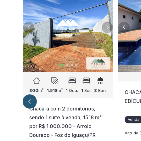
300
m²
1.518
m²
1
Qua.
1
Suí.
3
Ban.
CHÁCA
EDÍCU
Chácara com 2 dormitórios,
sendo 1 suíte à venda, 1518 m²
Venda
por R$ 1.000.000 - Arroio
Alto da
Dourado - Foz do Iguaçu/PR