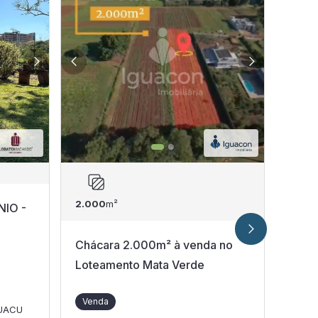
2.000
m²
162
m
IO -
Chácara 2.000m² à venda no
Chác
Loteamento Mata Verde
vend
950.
Venda
do I
GUACU