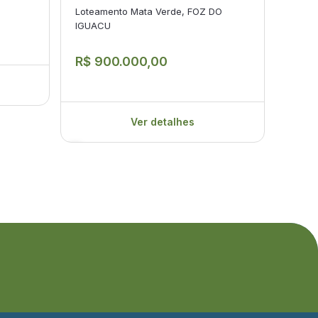
Loteamento Mata Verde, FOZ DO
Ven
IGUACU
Imóve
R$ 900.000,00
R$ 
Ver detalhes