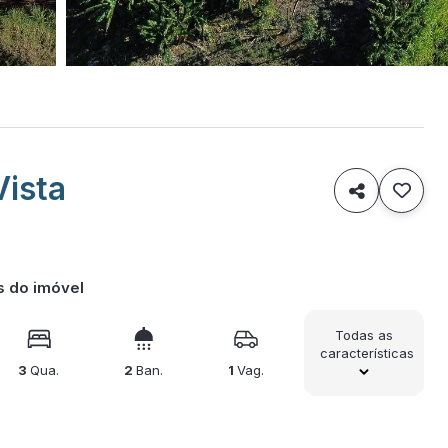
Vista

s do imóvel
Todas as
características
3
Qua.
2
Ban.
1
Vag.