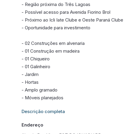
- Região próxima do Três Lagoas
- Possível acesso para Avenida Fiorino Brol
- Próximo ao Icli Iate Clube e Oeste Paraná Clube
- Oportunidade para investimento
- 02 Construções em alvenaria
- 01 Construção em madeira
- 01 Chiqueiro
- 01 Galinheiro
- Jardim
- Hortas
- Amplo gramado
- Móveis planejados
Informações adicionais sobre este imóvel estarão dis
Descrição completa
Endereço