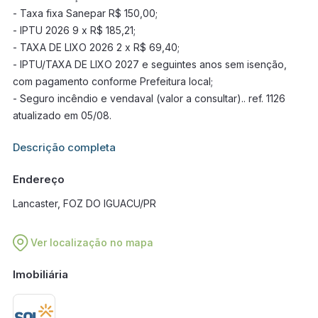
- Taxa fixa Sanepar R$ 150,00;
- IPTU 2026 9 x R$ 185,21;
- TAXA DE LIXO 2026 2 x R$ 69,40;
- IPTU/TAXA DE LIXO 2027 e seguintes anos sem isenção,
com pagamento conforme Prefeitura local;
- Seguro incêndio e vendaval (valor a consultar).. ref. 1126
atualizado em 05/08.
Informações adicionais sobre este imóvel estarão disponíveis
Descrição completa
em breve.
Endereço
Lancaster, FOZ DO IGUACU/PR
Ver localização no mapa
Imobiliária