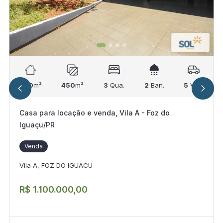
270
m²
450
m²
3
Qua.
2
Ban.
5
Vag.
Casa para locação e venda, Vila A - Foz do
Iguaçu/PR
Venda
Vila A, FOZ DO IGUACU
R$ 1.100.000,00