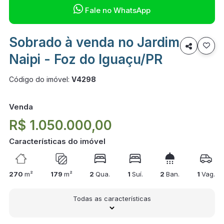

Fale no WhatsApp
Sobrado à venda no Jardim

Naipi - Foz do Iguaçu/PR
Código do imóvel:
V4298
Venda
R$ 1.050.000,00
Características do imóvel
270
m²
179
m²
2
Qua.
1
Suí.
2
Ban.
1
Vag.
Todas as características