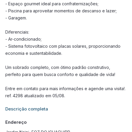
- Espaço gourmet ideal para confraternizações;
- Piscina para aproveitar momentos de descanso e lazer;
- Garagem.
Diferenciais:
- Ar-condicionado;
- Sistema fotovoltaico com placas solares, proporcionando
economia e sustentabilidade.
Um sobrado completo, com ótimo padrão construtivo,
perfeito para quem busca conforto e qualidade de vida!
Entre em contato para mais informações e agende uma visita!.
ref. 4298 atualizado em 05/08.
Informações adicionais sobre este imóvel estarão disponíveis
Descrição completa
em breve.
Endereço