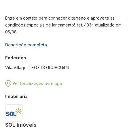
Entre em contato para conhecer o terreno e aproveite as
condições especiais de lançamento!. ref. 4334 atualizado em
05/08.
Informações adicionais sobre este imóvel estarão disponíveis
Descrição completa
em breve.
Endereço
Vita Village II, FOZ DO IGUACU/PR
Ver localização no mapa
Imobiliária
SOL Imóveis