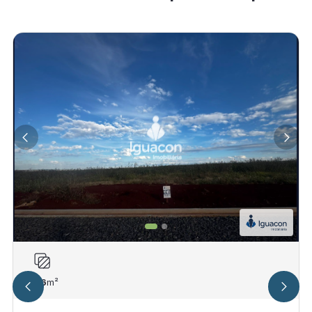
306
m²