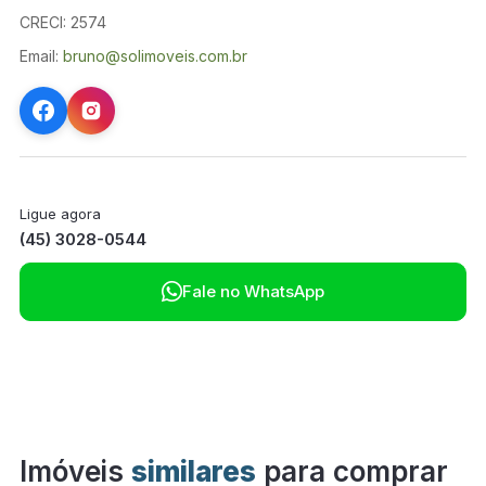
CRECI: 2574
Email:
bruno@solimoveis.com.br
Ligue agora
(45) 3028-0544

Fale no WhatsApp
Imóveis
similares
para comprar