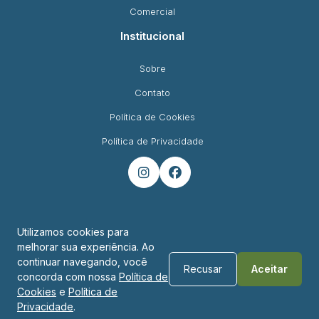
Comercial
Institucional
Sobre
Contato
Política de Cookies
Política de Privacidade


Utilizamos cookies para
melhorar sua experiência. Ao
Endereço
continuar navegando, você
Recusar
Aceitar
concorda com nossa
Política de
R. Padre Montoya, 450 - Foz do Iguaçu - PR
Cookies
e
Política de
Privacidade
.